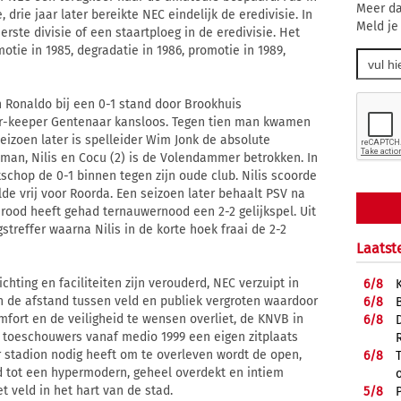
Meer da
drie jaar later bereikte NEC eindelijk de eredivisie. In
Meld je
rste divisie of een staartploeg in de eredivisie. Het
motie in 1985, degradatie in 1986, promotie in 1989,
Ronaldo bij een 0-1 stand door Brookhuis
ler-keeper Gentenaar kansloos. Tegen tien man kwamen
seizoen later is spelleider Wim Jonk de absolute
Numan, Nilis en Cocu (2) is de Volendammer betrokken. In
schop de 0-1 binnen tegen zijn oude club. Nilis scoorde
de vrij voor Roorda. Een seizoen later behaalt PSV na
rood heeft gehad ternauwernood een 2-2 gelijkspel. Uit
streffer waarna Nilis in de korte hoek fraai de 2-2
Laatst
hting en faciliteiten zijn verouderd, NEC verzuipt in
6/
8
n de afstand tussen veld en publiek vergroten waardoor
6/
8
fort en de veiligheid te wensen overliet, de KNVB in
6/
8
le toeschouwers vanaf medio 1999 een eigen zitplaats
tadion nodig heeft om te overleven wordt de open,
6/
8
d tot een hypermodern, geheel overdekt en intiem
t veld in het hart van de stad.
5/
8