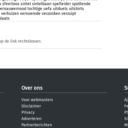
a
sfeerloos
sintel
sintelbaan
spelleider
spottende
ternauwernood
tochtige
uefa
uitduels
uitshirts
verhuizen
vernoemde
verzonken
verzuipt
plaats
op de link rechtsboven.
Over ons
S
Voor webmasters
Aj
Disclaimer
F
Privacy
PS
Adverteren
S
Partnerberichten
M