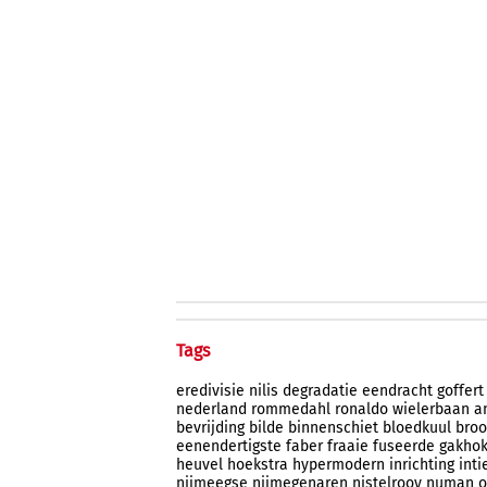
Tags
eredivisie
nilis
degradatie
eendracht
goffert
nederland
rommedahl
ronaldo
wielerbaan
a
bevrijding
bilde
binnenschiet
bloedkuul
broo
eenendertigste
faber
fraaie
fuseerde
gakhok
heuvel
hoekstra
hypermodern
inrichting
int
nijmeegse
nijmegenaren
nistelrooy
numan
o