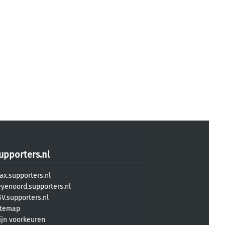
upporters.nl
ax.supporters.nl
eyenoord.supporters.nl
V.supporters.nl
itemap
ijn voorkeuren