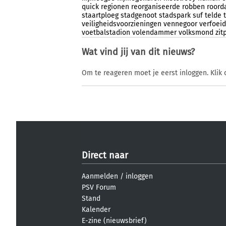
quick
regionen
reorganiseerde
robben
roord
staartploeg
stadgenoot
stadspark
suf
telde
veiligheidsvoorzieningen
vennegoor
verfoeid
voetbalstadion
volendammer
volksmond
zit
Wat vind jij van dit nieuws?
Om te reageren moet je eerst inloggen. Klik 
Direct naar
Aanmelden
/
inloggen
PSV Forum
Stand
Kalender
E-zine (nieuwsbrief)