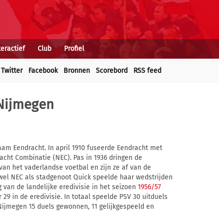
teractief
Club
Profiel
Twitter
Facebook
Bronnen
Scorebord
RSS feed
 Nijmegen
m Eendracht. In april 1910 fuseerde Eendracht met
cht Combinatie (NEC). Pas in 1936 dringen de
an het vaderlandse voetbal en zijn ze af van de
owel NEC als stadgenoot Quick speelde haar wedstrijden
van de landelijke eredivisie in het seizoen
1956/57
29 in de eredivisie. In totaal speelde PSV 30 uitduels
Nijmegen 15 duels gewonnen, 11 gelijkgespeeld en