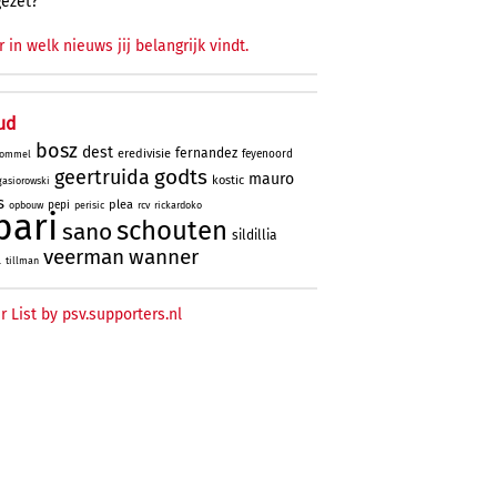
gezet?
r in welk nieuws jij belangrijk vindt.
ud
bosz
dest
fernandez
eredivisie
feyenoord
ommel
godts
geertruida
mauro
kostic
gasiorowski
s
plea
pepi
opbouw
perisic
rcv
rickardoko
bari
schouten
sano
sildillia
veerman
wanner
l
tillman
r List by psv.supporters.nl