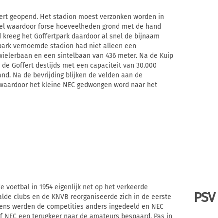
fert geopend. Het stadion moest verzonken worden in
vel waardoor forse hoeveelheden grond met de hand
 kreeg het Goffertpark daardoor al snel de bijnaam
spark vernoemde stadion had niet alleen een
wielerbaan en een sintelbaan van 436 meter. Na de Kuip
de Goffert destijds met een capaciteit van 30.000
nd. Na de bevrijding blijken de velden aan de
waardoor het kleine NEC gedwongen word naar het
 voetbal in 1954 eigenlijk net op het verkeerde
PSV
de clubs en de KNVB reorganiseerde zich in de eerste
elkens werden de competities anders ingedeeld en NEC
eef NEC een terugkeer naar de amateurs bespaard. Pas in