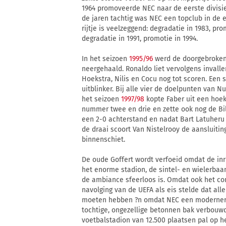
1964 promoveerde NEC naar de eerste divisie, 
de jaren tachtig was NEC een topclub in de ee
rijtje is veelzeggend: degradatie in 1983, pro
degradatie in 1991, promotie in 1994.
In het seizoen
1995/96
werd de doorgebroken 
neergehaald. Ronaldo liet vervolgens inval
Hoekstra, Nilis en Cocu nog tot scoren. Een 
uitblinker. Bij alle vier de doelpunten van 
het seizoen
1997/98
kopte Faber uit een hoek
nummer twee en drie en zette ook nog de Bil
een 2-0 achterstand en nadat Bart Latuheru 
de draai scoort Van Nistelrooy de aansluiting
binnenschiet.
De oude Goffert wordt verfoeid omdat de inric
het enorme stadion, de sintel- en wielerbaa
de ambiance sfeerloos is. Omdat ook het com
navolging van de UEFA als eis stelde dat al
moeten hebben ?n omdat NEC een moderner s
tochtige, ongezellige betonnen bak verbouw
voetbalstadion van 12.500 plaatsen pal op he