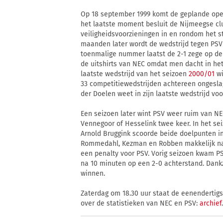
Op 18 september 1999 komt de geplande open
het laatste moment besluit de Nijmeegse clu
veiligheidsvoorzieningen in en rondom het s
maanden later wordt de wedstrijd tegen PSV
toenmalige nummer laatst de 2-1 zege op de
de uitshirts van NEC omdat men dacht in het
laatste wedstrijd van het seizoen
2000/01
wi
33 competitiewedstrijden achtereen ongeslage
der Doelen weet in zijn laatste wedstrijd voo
Een seizoen later wint PSV weer ruim van N
Vennegoor of Hesselink twee keer. In het se
Arnold Bruggink scoorde beide doelpunten in 
Rommedahl, Kezman en Robben makkelijk naar
een penalty voor PSV. Vorig seizoen kwam P
na 10 minuten op een 2-0 achterstand. Dankz
winnen.
Zaterdag om 18.30 uur staat de eenendertig
over de statistieken van NEC en PSV:
archief
.