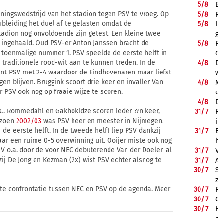
5/
8
ingswedstrijd van het stadion tegen PSV te vroeg. Op
5/
8
bleiding het duel af te gelasten omdat de
5/
8
tadion nog onvoldoende zijn getest. Een kleine twee
 ingehaald. Oud PSV-er Anton Janssen bracht de
5/
8
 toenmalige nummer 1. PSV speelde de eerste helft in
 traditionele rood-wit aan te kunnen treden. In de
4/
8
nt PSV met 2-4 waardoor de Eindhovenaren maar liefst
n blijven. Bruggink scoort drie keer en invaller Van
4/
8
r PSV ook nog op fraaie wijze te scoren.
4/
8
EC. Rommedahl en Gakhokidze scoren ieder ??n keer,
31/
7
izoen
2002/03
was PSV heer en meester in Nijmegen.
de eerste helft. In de tweede helft liep PSV dankzij
31/
7
 een ruime 0-5 overwinning uit. Ooijer miste ook nog
SV o.a. door de voor NEC debuterende Van der Doelen al
31/
7
ij De Jong en Kezman (2x) wist PSV echter alsnog te
31/
7
30/
7
ste confrontatie tussen NEC en PSV op de agenda. Meer
30/
7
30/
7
30/
7