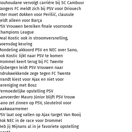
Bouhoudane vervolgt carrière bij SC Cambuur
Rangers FC meldt zich bij PSV voor Driouech
Inter moet dokken voor Perišić, clausule
geldt alleen voor Barça
PSV Vrouwen bereiken finale voorronde
Champions League
Deal Kostic ook in stroomversnelling,
woensdag keuring
Mondeling akkoord PSV en NEC over Sano,
ook Kostic lijkt naar PSV te komen
Drommel keert terug bij FC Twente
Rijsbergen leidt PSV Vrouwen naar
indrukwekkende zege tegen FC Twente
Brandt kiest voor Ajax en niet voor
hereniging met Bosz
Vermoedelijke opstelling PSV
Aanvoerder Mauro Júnior blijft PSV trouw
Sano zet zinnen op PSV, sleutelrol voor
zaakwaarnemer
PSV laat oog vallen op Ajax-target Van Rooij
Ook NEC in de race voor Drommel
Heb jij Mijnans al in je favoriete opstelling