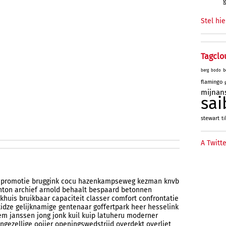
Stel hie
Tagclo
b
berg
bodo
flamingo
mijnan
sai
stewart
ti
A Twitte
promotie
bruggink
cocu
hazenkampseweg
kezman
knvb
nton
archief
arnold
behaalt
bespaard
betonnen
khuis
bruikbaar
capaciteit
classer
comfort
confrontatie
idze
gelijknamige
gentenaar
goffertpark
heer
hesselink
iem
janssen
jong
jonk
kuil
kuip
latuheru
moderner
ngezellige
ooijer
openingswedstrijd
overdekt
overliet