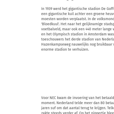
In 1939 werd het gigantische stadion De Gof
een gigantische kuil achter een groene heu
moesten worden verplaatst. In de volksmond
'Bloedkuul'. Het naar het gelijknamige stad
voetbalveld, maar ook een 440 meter lange 
en het Olympisch stadion in Amsterdam was 
toeschouwers het derde stadion van Nederla
Hazenkampseweg nauwelijks nog bruikbaar 
enorme stadion te verhuizen.
Voor NEC kwam de invoering van het betaalde
moment. Nederland telde meer dan 80 betaal
jaren suf om dat aantal terug te krijgen. T
zakte steeds verder af. Op het nippertje bl