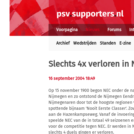
Voorpagina
Nieuws
Forums
In
Archief
Wedstrijden
Standen
E-zine
Slechts 4x verloren in
16 september 2004 18:49
Op 15 november 1900 begon NEC onder de naa
Nijmegen en zo ontstond de Nijmegen Eendra
Nijmegenaren door tot de hoogste regionen v
spottende bijnaam 'Nooit Eerste Classer'. Z
aan de Hazenkampseweg. Vanaf de invoering 
speelde NEC van de in totaal 49 seizoenen er 
voor de competitie tegen NEC. Er werden in 
slechts 4 duels gingen er verloren.