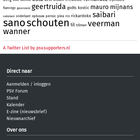
bodo
geertruida
mauro
mijnans
kostic
godts
flamingo
gasiorowski
saibari
rickardoko
opbouw
perisic
plea
rcv
onderkant
nederland
sano
schouten
veerman
til
tillman
wanner
A Twitter List by psv.supporters.nl
Direct naar
Aanmelden
/
inloggen
PSV Forum
Stand
Kalender
E-zine (nieuwsbrief)
Nieuwsarchief
Over ons