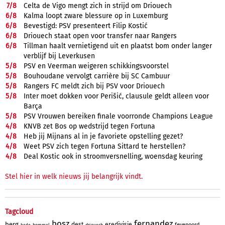
7/
8
Celta de Vigo mengt zich in strijd om Driouech
6/
8
Kalma loopt zware blessure op in Luxemburg
6/
8
Bevestigd: PSV presenteert Filip Kostić
6/
8
Driouech staat open voor transfer naar Rangers
6/
8
Tillman haalt vernietigend uit en plaatst bom onder langer
verblijf bij Leverkusen
5/
8
PSV en Veerman weigeren schikkingsvoorstel
5/
8
Bouhoudane vervolgt carrière bij SC Cambuur
5/
8
Rangers FC meldt zich bij PSV voor Driouech
5/
8
Inter moet dokken voor Perišić, clausule geldt alleen voor
Barça
5/
8
PSV Vrouwen bereiken finale voorronde Champions League
4/
8
KNVB zet Bos op wedstrijd tegen Fortuna
4/
8
Heb jij Mijnans al in je favoriete opstelling gezet?
4/
8
Weet PSV zich tegen Fortuna Sittard te herstellen?
4/
8
Deal Kostic ook in stroomversnelling, woensdag keuring
Stel hier in welk nieuws jij belangrijk vindt.
Tagcloud
bosz
fernandez
berg
dest
eredivisie
feyenoord
bommel
driouech