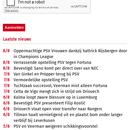
Laatste nieuws
8/
8
Oppermachtige PSV Vrouwen dankzij hattrick Rijsbergen door
in Champions League
8/
8
Verrassende opstelling PSV tegen Fortuna
8/
8
Bevestigd: Sano komt per direct over van NEC
7/
8
Van Ginkel en Pröpper terug bij PSV
7/
8
Vermoedelijke opstelling PSV
7/
8
Tuchtzaak succesvol, Veerman mist alleen Fortuna
7/
8
Celta de Vigo mengt zich in strijd om Driouech
6/
8
Kalma loopt zware blessure op in Luxemburg
6/
8
Bevestigd: PSV presenteert Filip Kostić
6/
8
Driouech staat open voor transfer naar Rangers
6/
8
Tillman haalt vernietigend uit en plaatst bom onder langer
verblijf bij Leverkusen
5/
8
PSV en Veerman weigeren schikkingsvoorstel