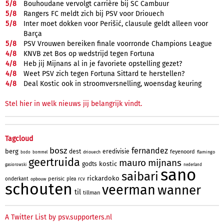
5/
8
Bouhoudane vervolgt carrière bij SC Cambuur
5/
8
Rangers FC meldt zich bij PSV voor Driouech
5/
8
Inter moet dokken voor Perišić, clausule geldt alleen voor
Barça
5/
8
PSV Vrouwen bereiken finale voorronde Champions League
4/
8
KNVB zet Bos op wedstrijd tegen Fortuna
4/
8
Heb jij Mijnans al in je favoriete opstelling gezet?
4/
8
Weet PSV zich tegen Fortuna Sittard te herstellen?
4/
8
Deal Kostic ook in stroomversnelling, woensdag keuring
Stel hier in welk nieuws jij belangrijk vindt.
Tagcloud
bosz
fernandez
berg
dest
eredivisie
feyenoord
driouech
flamingo
bodo
bommel
geertruida
mauro
mijnans
kostic
godts
gasiorowski
nederland
sano
saibari
rickardoko
perisic
onderkant
plea
rcv
opbouw
schouten
veerman
wanner
til
tillman
A Twitter List by psv.supporters.nl