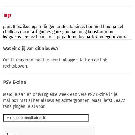
Tags
panathinaikos
opstellingen
andric
basinas
bommel
bouma
cel
chalkias
cocu
farf
gomes
gonz
goumas
jong
konstantinou
kyrgiakos
lee
lez
lucius
nch
papadopoulos
park
vennegoor
vintra
Wat vind jij van dit nieuws?
Om te reageren moet je eerst inloggen. Klik op de link
rechtsboven.
PSV E-zine
Meld je aan en ontvang elke week een vers PSV E-zine in je
mailbox met al het nieuws en achtergronden. Maar liefst 28.672
fans gingen je al voor.