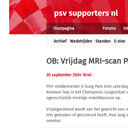
Voorpagina
Nieuws
Forums
In
Archief
Wedstrijden
Standen
E-zine
OB: Vrijdag MRI-scan P
30 september 2004 18:40
PSV-middenvelder Ji-Sung Park mist zaterda
Koreaan liep in het Champions-Leagueduel
ogenschijnlijk ernstige enkelblessure op.
Vrijdagochtend wordt van het gewricht een 
iets gebroken of gescheurd heeft. Hoe lang d
onzeker.