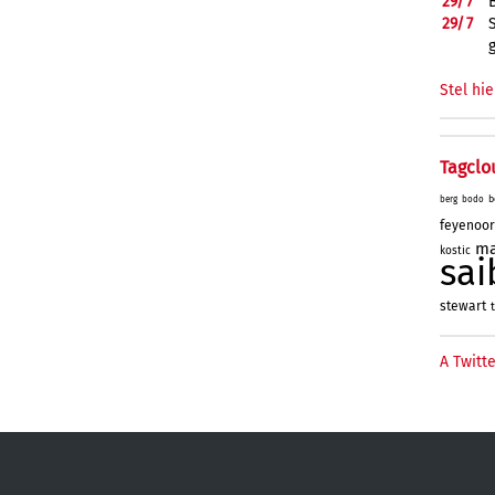
29/
7
29/
7
Stel hie
Tagclo
b
berg
bodo
feyenoo
ma
kostic
sai
stewart
t
A Twitte