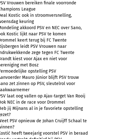
PSV Vrouwen bereiken finale voorronde
Champions League
Deal Kostic ook in stroomversnelling,
woensdag keuring
Mondeling akkoord PSV en NEC over Sano,
ook Kostic lijkt naar PSV te komen
Drommel keert terug bij FC Twente
Rijsbergen leidt PSV Vrouwen naar
indrukwekkende zege tegen FC Twente
Brandt kiest voor Ajax en niet voor
hereniging met Bosz
Vermoedelijke opstelling PSV
Aanvoerder Mauro Júnior blijft PSV trouw
Sano zet zinnen op PSV, sleutelrol voor
zaakwaarnemer
PSV laat oog vallen op Ajax-target Van Rooij
Ook NEC in de race voor Drommel
Heb jij Mijnans al in je favoriete opstelling
gezet?
Weet PSV opnieuw de Johan Cruijff Schaal te
winnen?
Kostić heeft tweejarig voorstel PSV in beraad