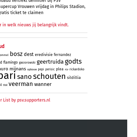
Boadu vertrekt definitief bij PSV
Supercup Vrouwen vrijdag in Philips Stadion,
gratis ticket te claimen
r in welk nieuws jij belangrijk vindt.
ud
bosz
dest
eredivisie
fernandez
ommel
godts
geertruida
rd
flamingo
gasiorowski
uro
mijnans
plea
pepi
perisic
rickardoko
opbouw
rcv
bari
schouten
sano
sildillia
veerman
wanner
il
titel
r List by psv.supporters.nl