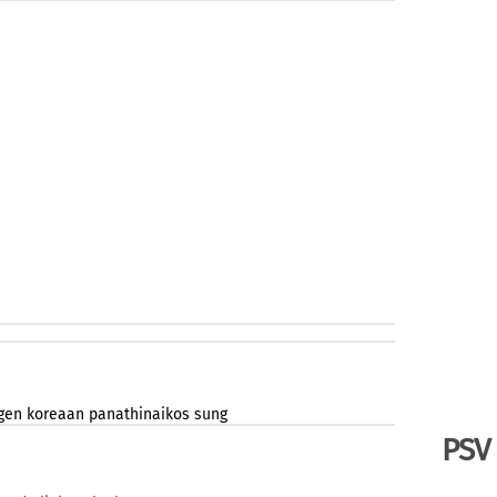
gen
koreaan
panathinaikos
sung
PSV