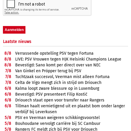
Laatste nieuws
8/
8
Verrassende opstelling PSV tegen Fortuna
8/
8
LIVE: PSV Vrouwen tegen HJK Helsinki Champions League
8/
8
Bevestigd: Sano komt per direct over van NEC
7/
8
Van Ginkel en Pröpper terug bij PSV
7/
8
Tuchtzaak succesvol, Veerman mist alleen Fortuna
7/
8
Celta de Vigo mengt zich in strijd om Driouech
6/
8
Kalma loopt zware blessure op in Luxemburg
6/
8
Bevestigd: PSV presenteert Filip Kostić
6/
8
Driouech staat open voor transfer naar Rangers
6/
8
Tillman haalt vernietigend uit en plaatst bom onder langer
verblijf bij Leverkusen
5/
8
PSV en Veerman weigeren schikkingsvoorstel
5/
8
Bouhoudane vervolgt carrière bij SC Cambuur
5/
8
Rangers FC meldt zich bij PSV voor Driouech