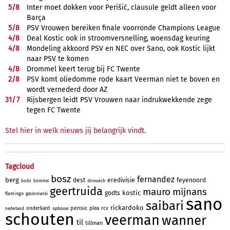
5/
8
Inter moet dokken voor Perišić, clausule geldt alleen voor
Barça
5/
8
PSV Vrouwen bereiken finale voorronde Champions League
4/
8
Deal Kostic ook in stroomversnelling, woensdag keuring
4/
8
Mondeling akkoord PSV en NEC over Sano, ook Kostic lijkt
naar PSV te komen
4/
8
Drommel keert terug bij FC Twente
2/
8
PSV komt oliedomme rode kaart Veerman niet te boven en
wordt vernederd door AZ
31/
7
Rijsbergen leidt PSV Vrouwen naar indrukwekkende zege
tegen FC Twente
Stel hier in welk nieuws jij belangrijk vindt.
Tagcloud
bosz
fernandez
berg
dest
eredivisie
feyenoord
driouech
bodo
bommel
geertruida
mauro
mijnans
kostic
godts
flamingo
gasiorowski
sano
saibari
rickardoko
perisic
onderkant
plea
rcv
opbouw
nederland
schouten
veerman
wanner
til
tillman