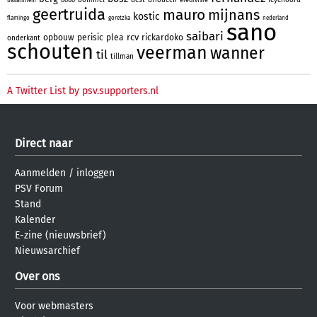
basarnhem
geertruida
mauro
mijnans
kostic
flamingo
goretzka
nederland
sano
saibari
rcv
opbouw
perisic
plea
rickardoko
onderkant
schouten
veerman
wanner
til
tillman
A Twitter List by psv.supporters.nl
Direct naar
Aanmelden
/
inloggen
PSV Forum
Stand
Kalender
E-zine (nieuwsbrief)
Nieuwsarchief
Over ons
Voor webmasters