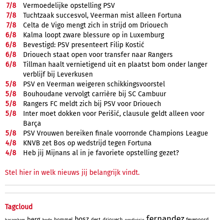
7/
8
Vermoedelijke opstelling PSV
7/
8
Tuchtzaak succesvol, Veerman mist alleen Fortuna
7/
8
Celta de Vigo mengt zich in strijd om Driouech
6/
8
Kalma loopt zware blessure op in Luxemburg
6/
8
Bevestigd: PSV presenteert Filip Kostić
6/
8
Driouech staat open voor transfer naar Rangers
6/
8
Tillman haalt vernietigend uit en plaatst bom onder langer
verblijf bij Leverkusen
5/
8
PSV en Veerman weigeren schikkingsvoorstel
5/
8
Bouhoudane vervolgt carrière bij SC Cambuur
5/
8
Rangers FC meldt zich bij PSV voor Driouech
5/
8
Inter moet dokken voor Perišić, clausule geldt alleen voor
Barça
5/
8
PSV Vrouwen bereiken finale voorronde Champions League
4/
8
KNVB zet Bos op wedstrijd tegen Fortuna
4/
8
Heb jij Mijnans al in je favoriete opstelling gezet?
Stel hier in welk nieuws jij belangrijk vindt.
Tagcloud
fernandez
bosz
berg
bommel
dest
driouech
feyenoord
bodo
eredivisie