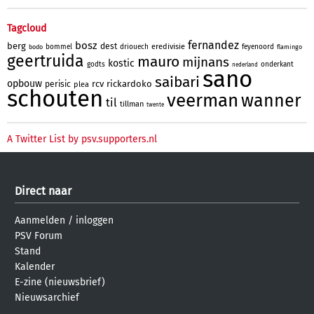
Tagcloud
fernandez
bosz
berg
dest
eredivisie
bommel
driouech
feyenoord
bodo
flamingo
geertruida
mauro
mijnans
kostic
godts
onderkant
nederland
sano
saibari
opbouw
rcv
rickardoko
perisic
plea
schouten
veerman
wanner
til
tillman
twente
A Twitter List by psv.supporters.nl
Direct naar
Aanmelden
/
inloggen
PSV Forum
Stand
Kalender
E-zine (nieuwsbrief)
Nieuwsarchief