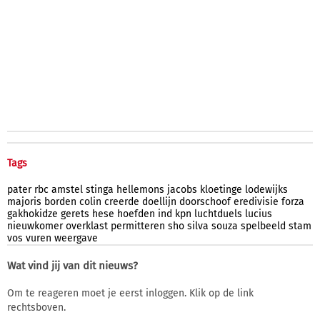
Tags
pater
rbc
amstel
stinga
hellemons
jacobs
kloetinge
lodewijks
majoris
borden
colin
creerde
doellijn
doorschoof
eredivisie
forza
gakhokidze
gerets
hese
hoefden
ind
kpn
luchtduels
lucius
nieuwkomer
overklast
permitteren
sho
silva
souza
spelbeeld
stam
vos
vuren
weergave
Wat vind jij van dit nieuws?
Om te reageren moet je eerst inloggen. Klik op de link
rechtsboven.