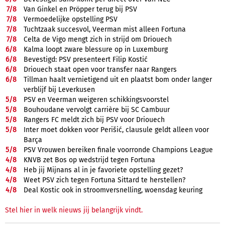
7/
8
Van Ginkel en Pröpper terug bij PSV
7/
8
Vermoedelijke opstelling PSV
7/
8
Tuchtzaak succesvol, Veerman mist alleen Fortuna
7/
8
Celta de Vigo mengt zich in strijd om Driouech
6/
8
Kalma loopt zware blessure op in Luxemburg
6/
8
Bevestigd: PSV presenteert Filip Kostić
6/
8
Driouech staat open voor transfer naar Rangers
6/
8
Tillman haalt vernietigend uit en plaatst bom onder langer
verblijf bij Leverkusen
5/
8
PSV en Veerman weigeren schikkingsvoorstel
5/
8
Bouhoudane vervolgt carrière bij SC Cambuur
5/
8
Rangers FC meldt zich bij PSV voor Driouech
5/
8
Inter moet dokken voor Perišić, clausule geldt alleen voor
Barça
5/
8
PSV Vrouwen bereiken finale voorronde Champions League
4/
8
KNVB zet Bos op wedstrijd tegen Fortuna
4/
8
Heb jij Mijnans al in je favoriete opstelling gezet?
4/
8
Weet PSV zich tegen Fortuna Sittard te herstellen?
4/
8
Deal Kostic ook in stroomversnelling, woensdag keuring
Stel hier in welk nieuws jij belangrijk vindt.