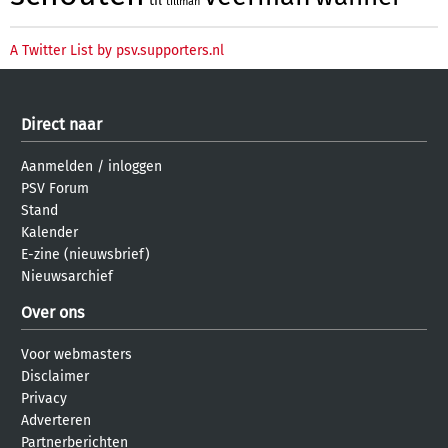
til
tillman
A Twitter List by psv.supporters.nl
Direct naar
Aanmelden
/
inloggen
PSV Forum
Stand
Kalender
E-zine (nieuwsbrief)
Nieuwsarchief
Over ons
Voor webmasters
Disclaimer
Privacy
Adverteren
Partnerberichten