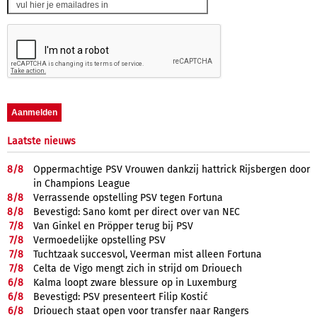
Laatste nieuws
8/
8
Oppermachtige PSV Vrouwen dankzij hattrick Rijsbergen door
in Champions League
8/
8
Verrassende opstelling PSV tegen Fortuna
8/
8
Bevestigd: Sano komt per direct over van NEC
7/
8
Van Ginkel en Pröpper terug bij PSV
7/
8
Vermoedelijke opstelling PSV
7/
8
Tuchtzaak succesvol, Veerman mist alleen Fortuna
7/
8
Celta de Vigo mengt zich in strijd om Driouech
6/
8
Kalma loopt zware blessure op in Luxemburg
6/
8
Bevestigd: PSV presenteert Filip Kostić
6/
8
Driouech staat open voor transfer naar Rangers