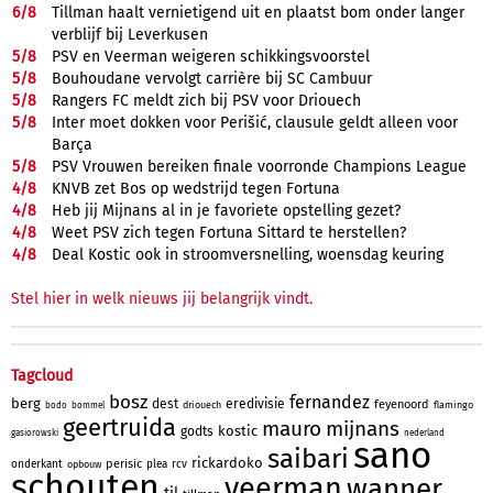
6/
8
Tillman haalt vernietigend uit en plaatst bom onder langer
verblijf bij Leverkusen
5/
8
PSV en Veerman weigeren schikkingsvoorstel
5/
8
Bouhoudane vervolgt carrière bij SC Cambuur
5/
8
Rangers FC meldt zich bij PSV voor Driouech
5/
8
Inter moet dokken voor Perišić, clausule geldt alleen voor
Barça
5/
8
PSV Vrouwen bereiken finale voorronde Champions League
4/
8
KNVB zet Bos op wedstrijd tegen Fortuna
4/
8
Heb jij Mijnans al in je favoriete opstelling gezet?
4/
8
Weet PSV zich tegen Fortuna Sittard te herstellen?
4/
8
Deal Kostic ook in stroomversnelling, woensdag keuring
Stel hier in welk nieuws jij belangrijk vindt.
Tagcloud
bosz
fernandez
berg
dest
eredivisie
feyenoord
driouech
flamingo
bodo
bommel
geertruida
mauro
mijnans
kostic
godts
gasiorowski
nederland
sano
saibari
rickardoko
perisic
onderkant
plea
rcv
opbouw
schouten
veerman
wanner