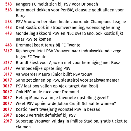
5/
8
Rangers FC meldt zich bij PSV voor Driouech
5/
8
Inter moet dokken voor Perišić, clausule geldt alleen voor
Barça
5/
8
PSV Vrouwen bereiken finale voorronde Champions League
4/
8
Deal Kostic ook in stroomversnelling, woensdag keuring
4/
8
Mondeling akkoord PSV en NEC over Sano, ook Kostic lijkt
naar PSV te komen
4/
8
Drommel keert terug bij FC Twente
31/
7
Rijsbergen leidt PSV Vrouwen naar indrukwekkende zege
tegen FC Twente
31/
7
Brandt kiest voor Ajax en niet voor hereniging met Bosz
31/
7
Vermoedelijke opstelling PSV
31/
7
Aanvoerder Mauro Júnior blijft PSV trouw
30/
7
Sano zet zinnen op PSV, sleutelrol voor zaakwaarnemer
30/
7
PSV laat oog vallen op Ajax-target Van Rooij
30/
7
Ook NEC in de race voor Drommel
30/
7
Heb jij Mijnans al in je favoriete opstelling gezet?
30/
7
Weet PSV opnieuw de Johan Cruijff Schaal te winnen?
30/
7
Kostić heeft tweejarig voorstel PSV in beraad
29/
7
Boadu vertrekt definitief bij PSV
29/
7
Supercup Vrouwen vrijdag in Philips Stadion, gratis ticket te
claimen