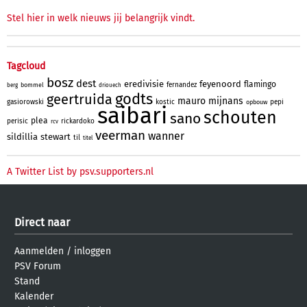
Stel hier in welk nieuws jij belangrijk vindt.
Tagcloud
bosz
dest
eredivisie
feyenoord
flamingo
fernandez
bommel
berg
driouech
godts
geertruida
mauro
mijnans
gasiorowski
kostic
pepi
opbouw
saibari
schouten
sano
plea
perisic
rickardoko
rcv
veerman
wanner
sildillia
stewart
til
titel
A Twitter List by psv.supporters.nl
Direct naar
Aanmelden
/
inloggen
PSV Forum
Stand
Kalender