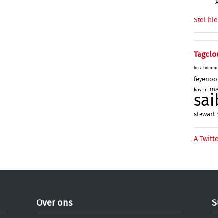
Stel hie
Tagclo
bomme
berg
feyenoo
ma
kostic
sai
stewart
A Twitte
Over ons
S