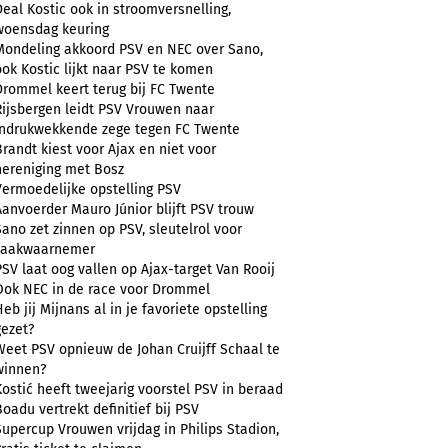
Deal Kostic ook in stroomversnelling,
woensdag keuring
Mondeling akkoord PSV en NEC over Sano,
ook Kostic lijkt naar PSV te komen
Drommel keert terug bij FC Twente
Rijsbergen leidt PSV Vrouwen naar
indrukwekkende zege tegen FC Twente
Brandt kiest voor Ajax en niet voor
hereniging met Bosz
Vermoedelijke opstelling PSV
Aanvoerder Mauro Júnior blijft PSV trouw
Sano zet zinnen op PSV, sleutelrol voor
zaakwaarnemer
PSV laat oog vallen op Ajax-target Van Rooij
Ook NEC in de race voor Drommel
Heb jij Mijnans al in je favoriete opstelling
gezet?
Weet PSV opnieuw de Johan Cruijff Schaal te
winnen?
Kostić heeft tweejarig voorstel PSV in beraad
Boadu vertrekt definitief bij PSV
Supercup Vrouwen vrijdag in Philips Stadion,