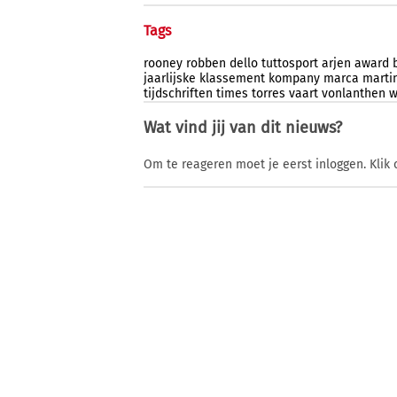
Tags
rooney
robben
dello
tuttosport
arjen
award
jaarlijske
klassement
kompany
marca
marti
tijdschriften
times
torres
vaart
vonlanthen
w
Wat vind jij van dit nieuws?
Om te reageren moet je eerst inloggen. Klik 