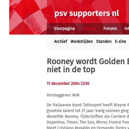
Voorpagina
Nieuws
Forums
In
Archief
Wedstrijden
Standen
E-zine
Rooney wordt Golden B
niet in de top
11 december 2004 23:10
Verslaggever: RvN
De Italiaanse krant Tuttosport heeft Wayne 
grootste talent tot 21 jaar. Vorig seizoen gin
diezelfde Rooney. Tijdschriften als Corriere 
Deportivo, Times, The Sun, Mirror, France Foo
bleef Cristiano Ronaldo en Fernando Torres v