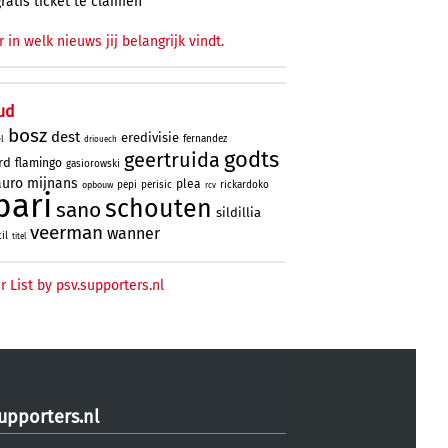
gratis ticket te claimen
r in welk nieuws jij belangrijk vindt.
ud
bosz
dest
eredivisie
fernandez
l
driouech
godts
geertruida
rd
flamingo
gasiorowski
uro
mijnans
plea
pepi
perisic
rickardoko
opbouw
rcv
bari
schouten
sano
sildillia
veerman
wanner
til
titel
r List by psv.supporters.nl
upporters.nl