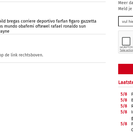
Meer da
Meld je
bild
bregas
corriere
deportivo
farfan
figaro
gazzetta
ns
mundo
obafemi
oftewel
rafael
ronaldo
sun
ayne
op de link rechtsboven.
Laatst
5/
8
5/
8
5/
8
5/
8
5/
8