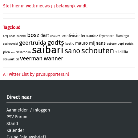
Stel hier in welk nieuws jij belangrijk vindt.
Tagcloud
bosz
dest
eredivisie
fernandez
feyenoord
flamingo
berg
bodo
bommel
driouech
godts
geertruida
mijnans
mauro
kostic
pepi
gasiorowski
opbouw
perisic
saibari
schouten
sano
sildillia
plea
rickardoko
rcv
veerman
wanner
stewart
til
A Twitter List by psv.supporters.nl
Direct naar
Aanmelden
/
inloggen
PSV Forum
Stand
Kalender
E-zine (nieuwsbrief)