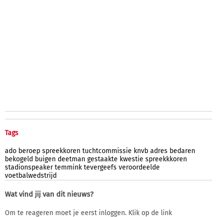
Tags
ado
beroep
spreekkoren
tuchtcommissie
knvb
adres
bedaren
bekogeld
buigen
deetman
gestaakte
kwestie
spreekkkoren
stadionspeaker
temmink
tevergeefs
veroordeelde
voetbalwedstrijd
Wat vind jij van dit nieuws?
Om te reageren moet je eerst inloggen. Klik op de link