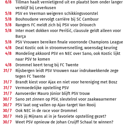
6/
8
Tillman haalt vernietigend uit en plaatst bom onder langer
verblijf bij Leverkusen
5/
8
PSV en Veerman weigeren schikkingsvoorstel
5/
8
Bouhoudane vervolgt carrière bij SC Cambuur
5/
8
Rangers FC meldt zich bij PSV voor Driouech
5/
8
Inter moet dokken voor Perišić, clausule geldt alleen voor
Barça
5/
8
PSV Vrouwen bereiken finale voorronde Champions League
4/
8
Deal Kostic ook in stroomversnelling, woensdag keuring
4/
8
Mondeling akkoord PSV en NEC over Sano, ook Kostic lijkt
naar PSV te komen
4/
8
Drommel keert terug bij FC Twente
31/
7
Rijsbergen leidt PSV Vrouwen naar indrukwekkende zege
tegen FC Twente
31/
7
Brandt kiest voor Ajax en niet voor hereniging met Bosz
31/
7
Vermoedelijke opstelling PSV
31/
7
Aanvoerder Mauro Júnior blijft PSV trouw
30/
7
Sano zet zinnen op PSV, sleutelrol voor zaakwaarnemer
30/
7
PSV laat oog vallen op Ajax-target Van Rooij
30/
7
Ook NEC in de race voor Drommel
30/
7
Heb jij Mijnans al in je favoriete opstelling gezet?
30/
7
Weet PSV opnieuw de Johan Cruijff Schaal te winnen?