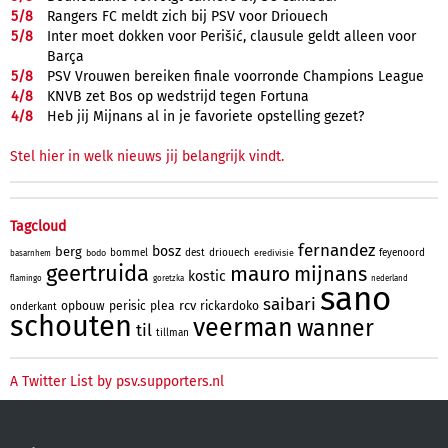
5/
8
Rangers FC meldt zich bij PSV voor Driouech
5/
8
Inter moet dokken voor Perišić, clausule geldt alleen voor
Barça
5/
8
PSV Vrouwen bereiken finale voorronde Champions League
4/
8
KNVB zet Bos op wedstrijd tegen Fortuna
4/
8
Heb jij Mijnans al in je favoriete opstelling gezet?
Stel hier in welk nieuws jij belangrijk vindt.
Tagcloud
fernandez
bosz
berg
bommel
dest
driouech
feyenoord
bodo
eredivisie
basarnhem
geertruida
mauro
mijnans
kostic
flamingo
goretzka
nederland
sano
saibari
rcv
opbouw
perisic
plea
rickardoko
onderkant
schouten
veerman
wanner
til
tillman
A Twitter List by psv.supporters.nl