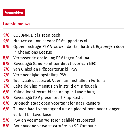
Laatste nieuws
9/
8
COLUMN: Dit is geen pech
9/
8
Nieuwe columnist voor PSV.supporters.nl
8/
8
Oppermachtige PSV Vrouwen dankzij hattrick Rijsbergen door
in Champions League
8/
8
Verrassende opstelling PSV tegen Fortuna
8/
8
Bevestigd: Sano komt per direct over van NEC
7/
8
Van Ginkel en Pröpper terug bij PSV
7/
8
Vermoedelijke opstelling PSV
7/
8
Tuchtzaak succesvol, Veerman mist alleen Fortuna
7/
8
Celta de Vigo mengt zich in strijd om Driouech
6/
8
Kalma loopt zware blessure op in Luxemburg
6/
8
Bevestigd: PSV presenteert Filip Kostić
6/
8
Driouech staat open voor transfer naar Rangers
6/
8
Tillman haalt vernietigend uit en plaatst bom onder langer
verblijf bij Leverkusen
5/
8
PSV en Veerman weigeren schikkingsvoorstel
5/
8
Bouhoudane vervolgt carrière bij SC Cambuur