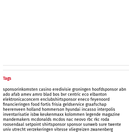
Tags
sponsorinkomsten
casino
eredivisie
groningen
hoofdsponsor
abn
ado
afab
amev
amro
blad
bos
bvr
centric
eco
elbanton
elektronicaconcern
enclubshirtsponsor
eneco
feyenoord
financieringen
food
fortis
frisia
geldservice
graafschap
heerenveen
holland
hommerson
hyundai
incasso
interpolis
inventarisatie
isbw
keukenmaxx
kolommen
legende
magazine
mandemakers
mcdonalds
mcdos
nac
neovo
rbc
rkc
roda
roosendaal
setpoint
shirtsponsor
sponsor
sunweb
sure
twente
univ
utrecht
verzekeringen
vitesse
vliegreizen
zwanenberg