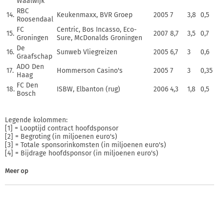
Waalwijk
RBC
14.
Keukenmaxx, BVR Groep
2005
7
3,8
0,5
Roosendaal
FC
Centric, Bos Incasso, Eco-
15.
2007
8,7
3,5
0,7
Groningen
Sure, McDonalds Groningen
De
16.
Sunweb Vliegreizen
2005
6,7
3
0,6
Graafschap
ADO Den
17.
Hommerson Casino's
2005
7
3
0,35
Haag
FC Den
18.
ISBW, Elbanton (rug)
2006
4,3
1,8
0,5
Bosch
Legende kolommen:
[1] = Looptijd contract hoofdsponsor
[2] = Begroting (in miljoenen euro's)
[3] = Totale sponsorinkomsten (in miljoenen euro's)
[4] = Bijdrage hoofdsponsor (in miljoenen euro's)
Meer op