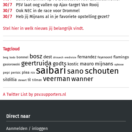
30/
7
PSV laat oog vallen op Ajax-target Van Rooij
30/
7
Ook NEC in de race voor Drommel
30/
7
Heb jij Mijnans al in je favoriete opstelling gezet?
Stel hier in welk nieuws jij belangrijk vindt.
Tagcloud
bosz
dest
fernandez
flamingo
bommel
feyenoord
berg
bodo
driouech
eredivisie
geertruida
godts
mijnans
mauro
kostic
gasiorowski
opbouw
saibari
schouten
sano
plea
pepi
perisic
rcv
veerman
wanner
sildillia
til
tillman
stewart
A Twitter List by psv.supporters.nl
Direct naar
Aanmelden
/
inloggen