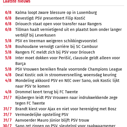
Laatste nieuws
6/
8
Kalma loopt zware blessure op in Luxemburg
6/
8
Bevestigd: PSV presenteert Filip Kostić
6/
8
Driouech staat open voor transfer naar Rangers
6/
8
Tillman haalt vernietigend uit en plaatst bom onder langer
verblijf bij Leverkusen
5/
8
PSV en Veerman weigeren schikkingsvoorstel
5/
8
Bouhoudane vervolgt carrière bij SC Cambuur
5/
8
Rangers FC meldt zich bij PSV voor Driouech
5/
8
Inter moet dokken voor Perišić, clausule geldt alleen voor
Barça
5/
8
PSV Vrouwen bereiken finale voorronde Champions League
4/
8
Deal Kostic ook in stroomversnelling, woensdag keuring
4/
8
Mondeling akkoord PSV en NEC over Sano, ook Kostic lijkt
naar PSV te komen
4/
8
Drommel keert terug bij FC Twente
31/
7
Rijsbergen leidt PSV Vrouwen naar indrukwekkende zege
tegen FC Twente
31/
7
Brandt kiest voor Ajax en niet voor hereniging met Bosz
31/
7
Vermoedelijke opstelling PSV
31/
7
Aanvoerder Mauro Júnior blijft PSV trouw
30/
7
Sano zet zinnen op PSV, sleutelrol voor zaakwaarnemer