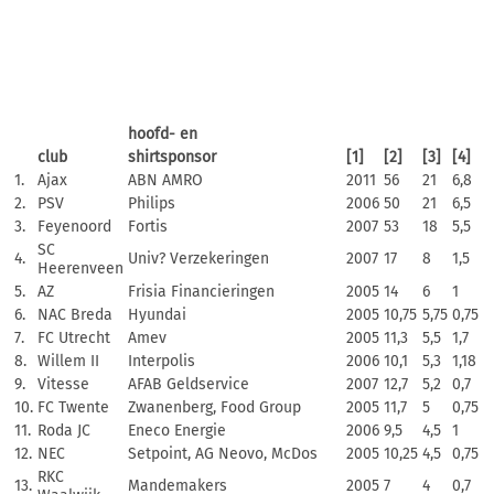
hoofd- en
club
shirtsponsor
[1]
[2]
[3]
[4]
1.
Ajax
ABN AMRO
2011
56
21
6,8
2.
PSV
Philips
2006
50
21
6,5
3.
Feyenoord
Fortis
2007
53
18
5,5
SC
4.
Univ? Verzekeringen
2007
17
8
1,5
Heerenveen
5.
AZ
Frisia Financieringen
2005
14
6
1
6.
NAC Breda
Hyundai
2005
10,75
5,75
0,75
7.
FC Utrecht
Amev
2005
11,3
5,5
1,7
8.
Willem II
Interpolis
2006
10,1
5,3
1,18
9.
Vitesse
AFAB Geldservice
2007
12,7
5,2
0,7
10.
FC Twente
Zwanenberg, Food Group
2005
11,7
5
0,75
11.
Roda JC
Eneco Energie
2006
9,5
4,5
1
12.
NEC
Setpoint, AG Neovo, McDos
2005
10,25
4,5
0,75
RKC
13.
Mandemakers
2005
7
4
0,7