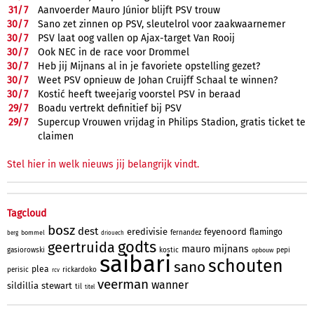
31/
7
Aanvoerder Mauro Júnior blijft PSV trouw
30/
7
Sano zet zinnen op PSV, sleutelrol voor zaakwaarnemer
30/
7
PSV laat oog vallen op Ajax-target Van Rooij
30/
7
Ook NEC in de race voor Drommel
30/
7
Heb jij Mijnans al in je favoriete opstelling gezet?
30/
7
Weet PSV opnieuw de Johan Cruijff Schaal te winnen?
30/
7
Kostić heeft tweejarig voorstel PSV in beraad
29/
7
Boadu vertrekt definitief bij PSV
29/
7
Supercup Vrouwen vrijdag in Philips Stadion, gratis ticket te
claimen
Stel hier in welk nieuws jij belangrijk vindt.
Tagcloud
bosz
dest
eredivisie
feyenoord
flamingo
fernandez
bommel
berg
driouech
godts
geertruida
mauro
mijnans
gasiorowski
kostic
pepi
opbouw
saibari
schouten
sano
plea
perisic
rickardoko
rcv
veerman
wanner
sildillia
stewart
til
titel