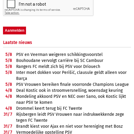
Laatste nieuws
5/
8
PSV en Veerman weigeren schikkingsvoorstel
5/
8
Bouhoudane vervolgt carrière bij SC Cambuur
5/
8
Rangers FC meldt zich bij PSV voor Driouech
5/
8
Inter moet dokken voor Perišić, clausule geldt alleen voor
Barça
5/
8
PSV Vrouwen bereiken finale voorronde Champions League
4/
8
Deal Kostic ook in stroomversnelling, woensdag keuring
4/
8
Mondeling akkoord PSV en NEC over Sano, ook Kostic lijkt
naar PSV te komen
4/
8
Drommel keert terug bij FC Twente
31/
7
Rijsbergen leidt PSV Vrouwen naar indrukwekkende zege
tegen FC Twente
31/
7
Brandt kiest voor Ajax en niet voor hereniging met Bosz
31/
7
Vermoedelijke opstelling PSV