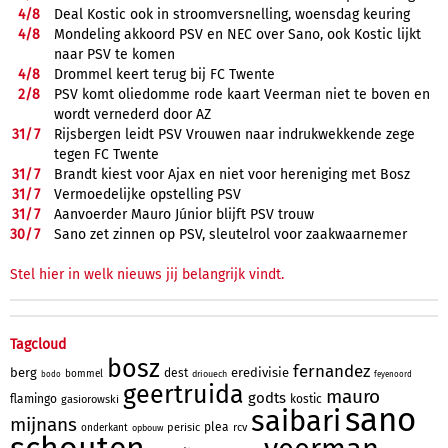
4/
8
Deal Kostic ook in stroomversnelling, woensdag keuring
4/
8
Mondeling akkoord PSV en NEC over Sano, ook Kostic lijkt
naar PSV te komen
4/
8
Drommel keert terug bij FC Twente
2/
8
PSV komt oliedomme rode kaart Veerman niet te boven en
wordt vernederd door AZ
31/
7
Rijsbergen leidt PSV Vrouwen naar indrukwekkende zege
tegen FC Twente
31/
7
Brandt kiest voor Ajax en niet voor hereniging met Bosz
31/
7
Vermoedelijke opstelling PSV
31/
7
Aanvoerder Mauro Júnior blijft PSV trouw
30/
7
Sano zet zinnen op PSV, sleutelrol voor zaakwaarnemer
Stel hier in welk nieuws jij belangrijk vindt.
Tagcloud
bosz
fernandez
berg
eredivisie
dest
bommel
driouech
bodo
feyenoord
geertruida
mauro
godts
flamingo
kostic
gasiorowski
sano
saibari
mijnans
plea
perisic
rcv
onderkant
opbouw
schouten