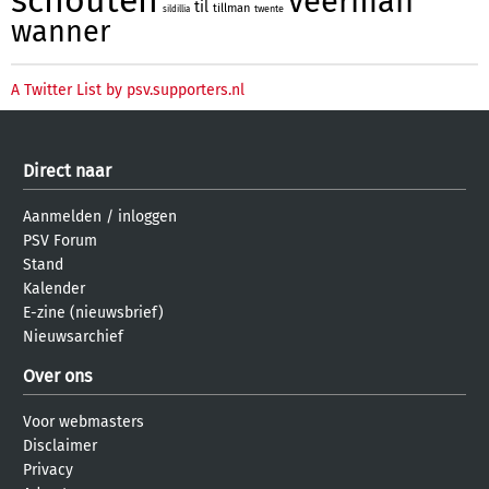
veerman
til
tillman
twente
sildillia
wanner
A Twitter List by psv.supporters.nl
Direct naar
Aanmelden
/
inloggen
PSV Forum
Stand
Kalender
E-zine (nieuwsbrief)
Nieuwsarchief
Over ons
Voor webmasters
Disclaimer
Privacy