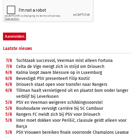
Laatste nieuws
7/
8
Tuchtzaak succesvol, Veerman mist alleen Fortuna
7/
8
Celta de Vigo mengt zich in strijd om Driouech
6/
8
Kalma loopt zware blessure op in Luxemburg
6/
8
Bevestigd: PSV presenteert Filip Kostić
6/
8
Driouech staat open voor transfer naar Rangers
6/
8
Tillman haalt vernietigend uit en plaatst bom onder langer
verblijf bij Leverkusen
5/
8
PSV en Veerman weigeren schikkingsvoorstel
5/
8
Bouhoudane vervolgt carrière bij SC Cambuur
5/
8
Rangers FC meldt zich bij PSV voor Driouech
5/
8
Inter moet dokken voor Perišić, clausule geldt alleen voor
Barça
5/
8
PSV Vrouwen bereiken finale voorronde Champions League