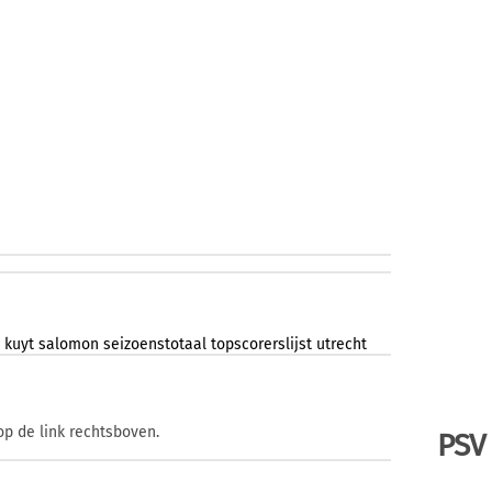
kuyt
salomon
seizoenstotaal
topscorerslijst
utrecht
op de link rechtsboven.
PSV