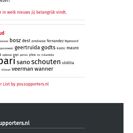
gezet?
r in welk nieuws jij belangrijk vindt.
ud
bosz
dest
fernandez
eredivisie
feyenoord
ommel
godts
geertruida
mauro
kostic
gasiorowski
s
plea
pepi
opbouw
perisic
rcv
rickardoko
bari
schouten
sano
sildillia
veerman
wanner
l
tillman
r List by psv.supporters.nl
upporters.nl