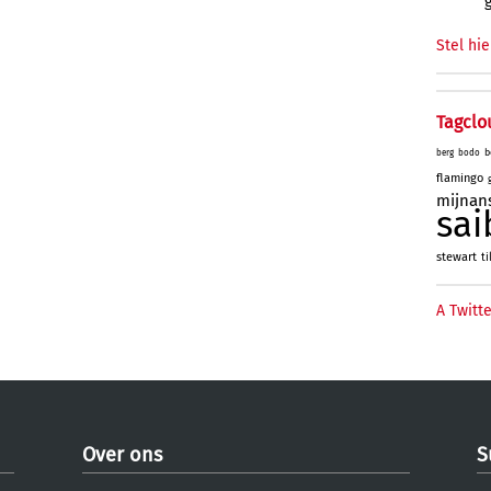
Stel hie
Tagclo
b
berg
bodo
flamingo
mijnan
sai
stewart
ti
A Twitte
Over ons
S