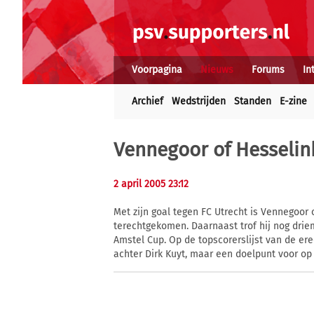
Voorpagina
Nieuws
Forums
In
Archief
Wedstrijden
Standen
E-zine
Vennegoor of Hesselink
2 april 2005 23:12
Met zijn goal tegen FC Utrecht is Vennegoor
terechtgekomen. Daarnaast trof hij nog dri
Amstel Cup. Op de topscorerslijst van de ere
achter Dirk Kuyt, maar een doelpunt voor o