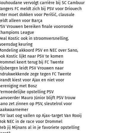
Bouhoudane vervolgt carrière bij SC Cambuur
Rangers FC meldt zich bij PSV voor Driouech
Inter moet dokken voor Perišić, clausule
geldt alleen voor Barça
PSV Vrouwen bereiken finale voorronde
Champions League
Deal Kostic ook in stroomversnelling,
woensdag keuring
Mondeling akkoord PSV en NEC over Sano,
ook Kostic lijkt naar PSV te komen
Drommel keert terug bij FC Twente
Rijsbergen leidt PSV Vrouwen naar
indrukwekkende zege tegen FC Twente
Brandt kiest voor Ajax en niet voor
hereniging met Bosz
Vermoedelijke opstelling PSV
Aanvoerder Mauro Júnior blijft PSV trouw
Sano zet zinnen op PSV, sleutelrol voor
zaakwaarnemer
PSV laat oog vallen op Ajax-target Van Rooij
Ook NEC in de race voor Drommel
Heb jij Mijnans al in je favoriete opstelling