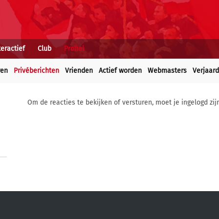
teractief
Club
Profiel
ren
Privéberichten
Vrienden
Actief worden
Webmasters
Verjaar
Om de reacties te bekijken of versturen, moet je ingelogd zij