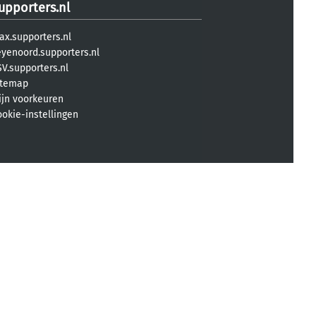
upporters.nl
ax.supporters.nl
eyenoord.supporters.nl
V.supporters.nl
itemap
ijn voorkeuren
ookie-instellingen