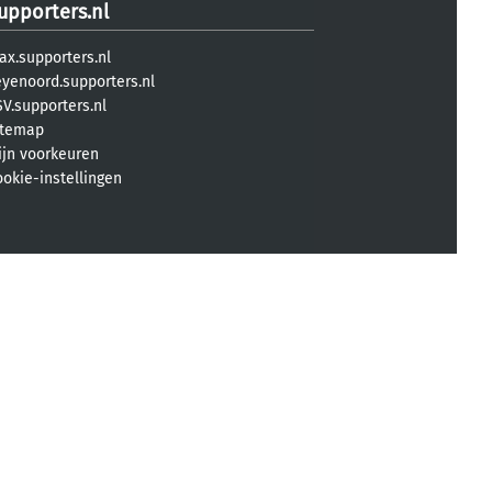
upporters.nl
ax.supporters.nl
eyenoord.supporters.nl
V.supporters.nl
itemap
ijn voorkeuren
ookie-instellingen