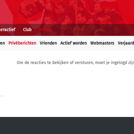
teractief
Club
Profiel
ren
Privéberichten
Vrienden
Actief worden
Webmasters
Verjaar
Om de reacties te bekijken of versturen, moet je ingelogd zij