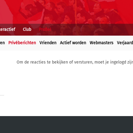
teractief
Club
Profiel
ren
Privéberichten
Vrienden
Actief worden
Webmasters
Verjaar
Om de reacties te bekijken of versturen, moet je ingelogd zij