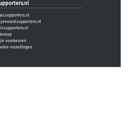
upporters.nl
ax.supporters.nl
eyenoord.supporters.nl
V.supporters.nl
itemap
ijn voorkeuren
ookie-instellingen