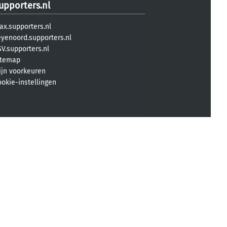
upporters.nl
ax.supporters.nl
eyenoord.supporters.nl
V.supporters.nl
itemap
ijn voorkeuren
ookie-instellingen