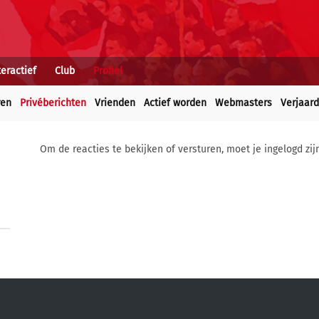
teractief
Club
Profiel
ren
Privéberichten
Vrienden
Actief worden
Webmasters
Verjaar
Om de reacties te bekijken of versturen, moet je ingelogd zij