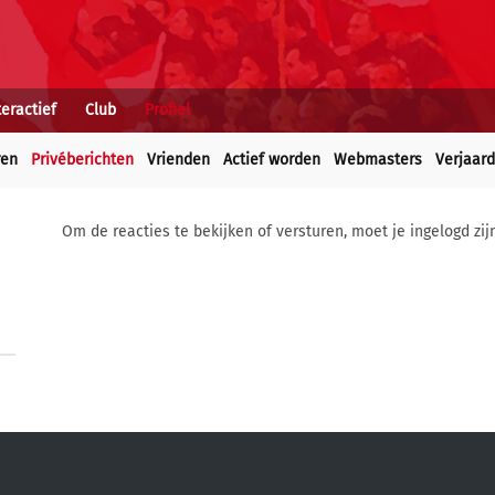
teractief
Club
Profiel
ren
Privéberichten
Vrienden
Actief worden
Webmasters
Verjaar
Om de reacties te bekijken of versturen, moet je ingelogd zij