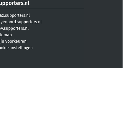
upporters.nl
ax.supporters.nl
eyenoord.supporters.nl
V.supporters.nl
itemap
ijn voorkeuren
ookie-instellingen