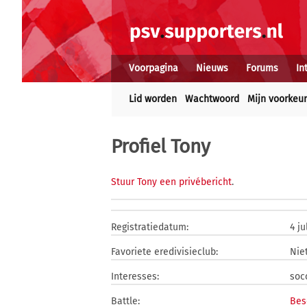
Voorpagina
Nieuws
Forums
In
Lid worden
Wachtwoord
Mijn voorkeu
Profiel Tony
Stuur Tony een privébericht
.
Registratiedatum:
4 ju
Favoriete eredivisieclub:
Nie
Interesses:
soc
Battle:
Bes