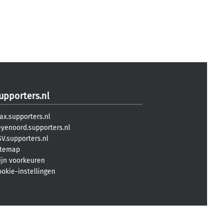
upporters.nl
ax.supporters.nl
eyenoord.supporters.nl
V.supporters.nl
itemap
ijn voorkeuren
ookie-instellingen