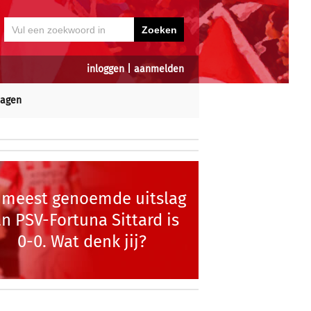
inloggen
|
aanmelden
dagen
 meest genoemde uitslag
n PSV-Fortuna Sittard is
0-0. Wat denk jij?