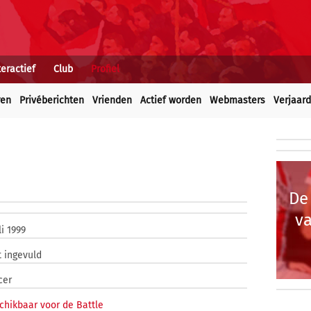
teractief
Club
Profiel
ren
Privéberichten
Vrienden
Actief worden
Webmasters
Verjaar
De
va
li 1999
t ingevuld
cer
chikbaar voor de Battle