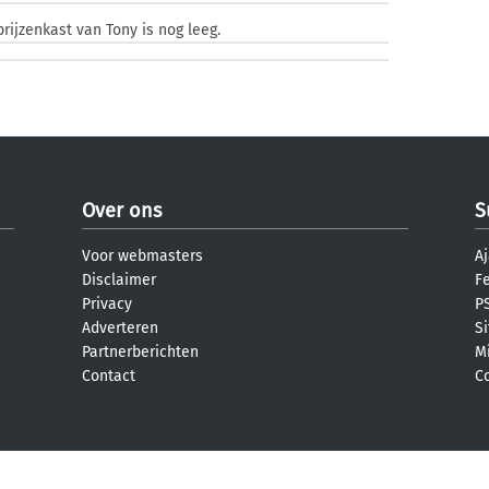
prijzenkast van Tony is nog leeg.
Over ons
S
Voor webmasters
Aj
Disclaimer
F
Privacy
PS
Adverteren
S
Partnerberichten
M
Contact
C