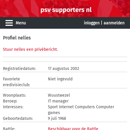
Menu
inloggen
|
aanmelden
Profiel nelles
Stuur nelles een privébericht
.
Registratiedatum:
17 augustus 2002
Favoriete
Niet ingevuld
eredivisieclub:
Woonplaats:
Wuustwezel
Beroep:
IT manager
Interesses:
Sport Internet Computers Computer
games
Geboortedatum:
9 juli 1968
Battle:
Beschikbaar voor de Battle