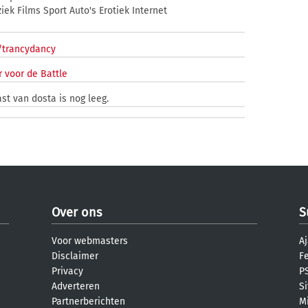
iek Films Sport Auto's Erotiek Internet
o/trancydancy
 voor de Battle
st van dosta is nog leeg.
Over ons
S
Voor webmasters
Aj
Disclaimer
F
Privacy
PS
Adverteren
S
Partnerberichten
M