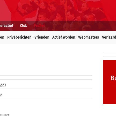
teractief
Club
Profiel
ren
Privéberichten
Vrienden
Actief worden
Webmasters
Verjaar
B
2002
ld
werper