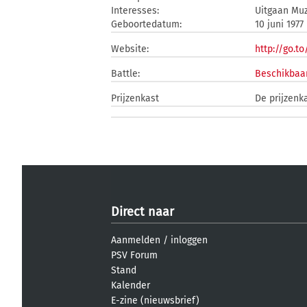
Interesses:
Uitgaan Muz
Geboortedatum:
10 juni 1977
Website:
http://go.t
Battle:
Beschikbaar
Prijzenkast
De prijzenka
Direct naar
Aanmelden
/
inloggen
PSV Forum
Stand
Kalender
E-zine (nieuwsbrief)