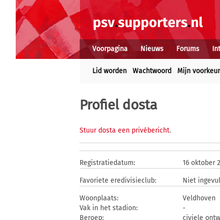
Voorpagina
Nieuws
Forums
In
Lid worden
Wachtwoord
Mijn voorkeu
Profiel dosta
Stuur dosta een privébericht
.
Registratiedatum:
16 oktober 
Favoriete eredivisieclub:
Niet ingevu
Woonplaats:
Veldhoven
Vak in het stadion:
-
Beroep:
civiele ont