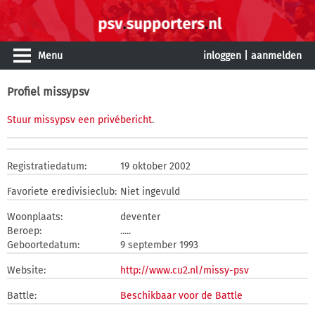
Menu
inloggen
|
aanmelden
Profiel missypsv
Stuur missypsv een privébericht
.
Registratiedatum:
19 oktober 2002
Favoriete eredivisieclub:
Niet ingevuld
Woonplaats:
deventer
Beroep:
.....
Geboortedatum:
9 september 1993
Website:
http://www.cu2.nl/missy-psv
Battle:
Beschikbaar voor de Battle