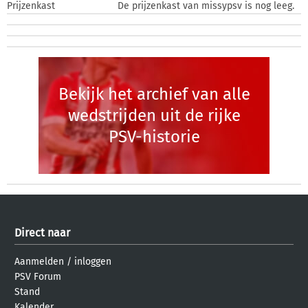
Prijzenkast
De prijzenkast van missypsv is nog leeg.
Bekijk het archief van alle
wedstrijden uit de rijke
PSV-historie
Direct naar
Aanmelden
/
inloggen
PSV Forum
Stand
Kalender