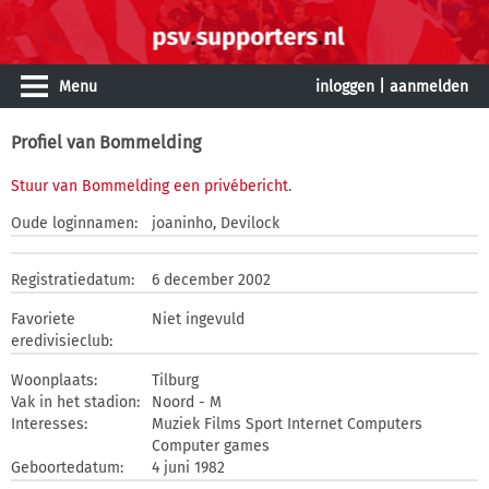
Menu
inloggen
|
aanmelden
Profiel van Bommelding
Stuur van Bommelding een privébericht
.
Oude loginnamen:
joaninho, Devilock
Registratiedatum:
6 december 2002
Favoriete
Niet ingevuld
eredivisieclub:
Woonplaats:
Tilburg
Vak in het stadion:
Noord - M
Interesses:
Muziek Films Sport Internet Computers
Computer games
Geboortedatum:
4 juni 1982