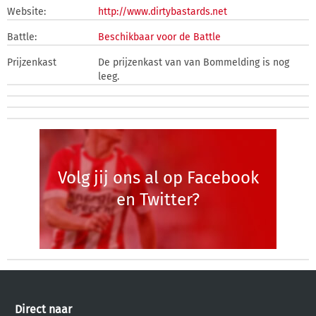
Website:
http://www.dirtybastards.net
Battle:
Beschikbaar voor de Battle
Prijzenkast
De prijzenkast van van Bommelding is nog
leeg.
Volg jij ons al op Facebook
en Twitter?
Direct naar