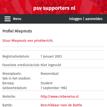
Menu
inloggen
|
aanmelden
Profiel Miepmuts
Stuur Miepmuts een privébericht
.
Registratiedatum:
7 januari 2003
Favoriete eredivisieclub:
Niet ingevuld
Woonplaats:
Roosendaal
Vak in het stadion:
-
Beroep:
Student
Geboortedatum:
7 september 1982
Website:
http://www.cmbenelux.nl
Battle:
Beschikbaar voor de Battle