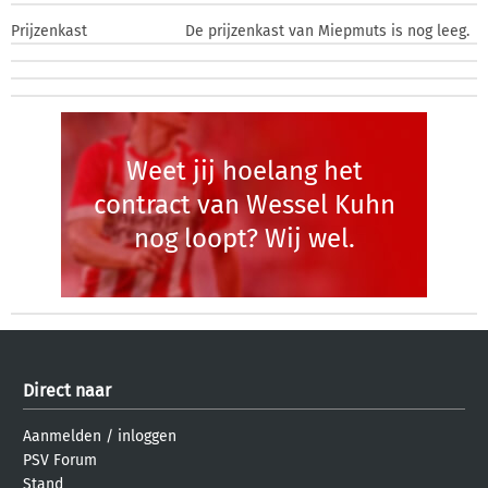
Prijzenkast
De prijzenkast van Miepmuts is nog leeg.
Weet jij hoelang het
contract van Wessel Kuhn
nog loopt? Wij wel.
Direct naar
Aanmelden
/
inloggen
PSV Forum
Stand