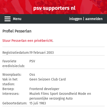
Menu
inloggen
|
aanmelden
Profiel Pesserlan
Stuur Pesserlan een privébericht
.
Registratiedatum:
19 februari 2003
Favoriete
PSV
eredivisieclub:
Woonplaats:
Oss
Vak in het
Geen Seizoen Club Card
stadion:
Beroep:
Frontend developer
Interesses:
Muziek Films Sport Gezondheid Mode en
persoonlijke verzorging Auto
Geboortedatum:
15 juli 1983