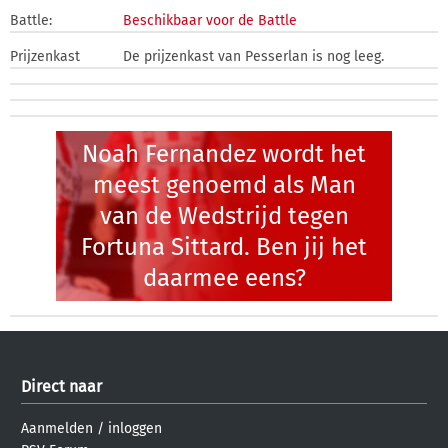
Battle:
Beschikbaar voor de Battle
Prijzenkast
De prijzenkast van Pesserlan is nog leeg.
Noah Fernandez wordt het
meest genoemd als Man
van de Wedstrijd tegen
Fortuna Sittard. Ben jij het
daarmee eens?
Direct naar
Aanmelden
/
inloggen