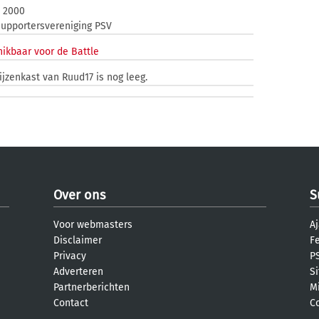
i 2000
upportersvereniging PSV
ikbaar voor de Battle
ijzenkast van Ruud17 is nog leeg.
Over ons
S
Voor webmasters
Aj
Disclaimer
F
Privacy
PS
Adverteren
S
Partnerberichten
M
Contact
C