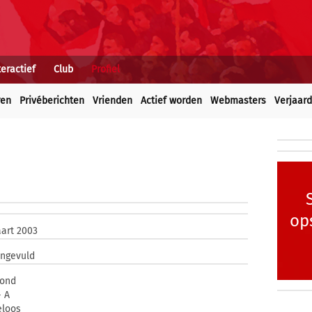
teractief
Club
Profiel
ren
Privéberichten
Vrienden
Actief worden
Webmasters
Verjaar
op
art 2003
ingevuld
ond
- A
eloos