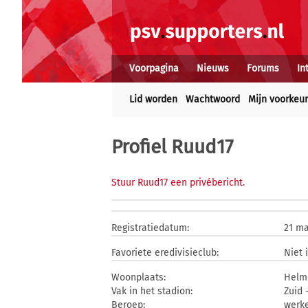
Voorpagina
Nieuws
Forums
In
Lid worden
Wachtwoord
Mijn voorkeu
Profiel Ruud17
Stuur Ruud17 een privébericht
.
Registratiedatum:
21 ma
Favoriete eredivisieclub:
Niet 
Woonplaats:
Helm
Vak in het stadion:
Zuid 
Beroep:
werk