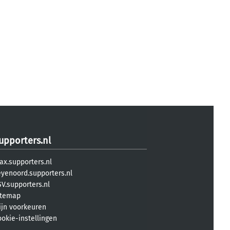
upporters.nl
ax.supporters.nl
eyenoord.supporters.nl
V.supporters.nl
itemap
ijn voorkeuren
ookie-instellingen