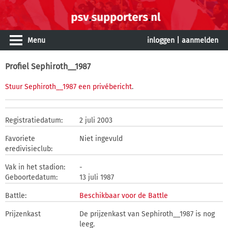
Menu
inloggen
|
aanmelden
Profiel Sephiroth__1987
Stuur Sephiroth__1987 een privébericht
.
Registratiedatum:
2 juli 2003
Favoriete
Niet ingevuld
eredivisieclub:
Vak in het stadion:
-
Geboortedatum:
13 juli 1987
Battle:
Beschikbaar voor de Battle
Prijzenkast
De prijzenkast van Sephiroth__1987 is nog
leeg.