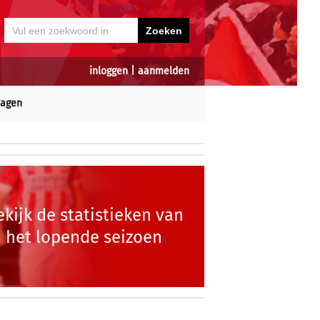
inloggen
|
aanmelden
dagen
ekijk de statistieken van
het lopende seizoen