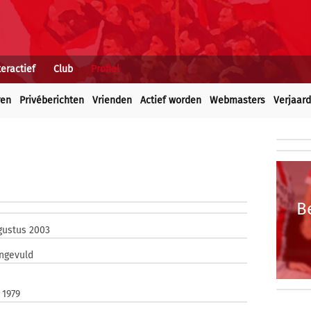
teractief
Club
Profiel
ren
Privéberichten
Vrienden
Actief worden
Webmasters
Verjaar
B
gustus 2003
ingevuld
 1979