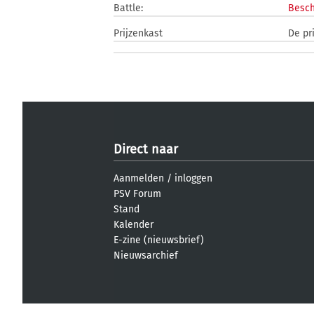
Battle:
Besch
Prijzenkast
De pr
Direct naar
Aanmelden
/
inloggen
PSV Forum
Stand
Kalender
E-zine (nieuwsbrief)
Nieuwsarchief