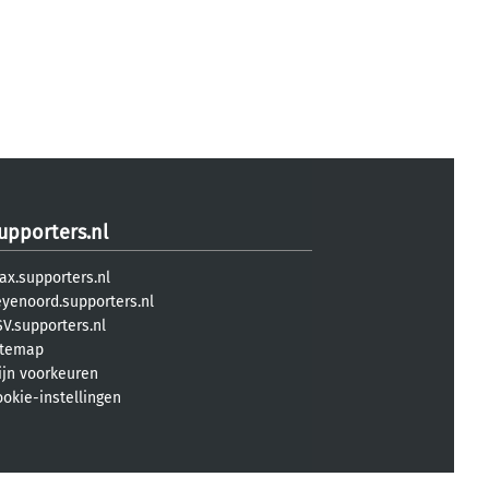
upporters.nl
ax.supporters.nl
eyenoord.supporters.nl
V.supporters.nl
itemap
ijn voorkeuren
ookie-instellingen