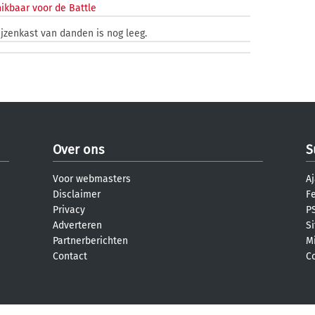
ikbaar voor de Battle
ijzenkast van danden is nog leeg.
Over ons
S
Voor webmasters
Aj
Disclaimer
F
Privacy
PS
Adverteren
S
Partnerberichten
M
Contact
C