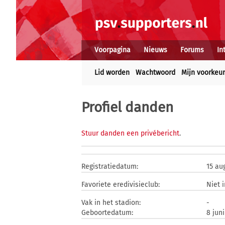
Voorpagina
Nieuws
Forums
In
Lid worden
Wachtwoord
Mijn voorkeu
Profiel danden
Stuur danden een privébericht
.
Registratiedatum:
15 au
Favoriete eredivisieclub:
Niet 
Vak in het stadion:
-
Geboortedatum:
8 juni