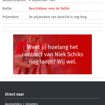
Geboortedatum:
8 september 1983
Battle:
Beschikbaar voor de Battle
Prijzenkast
De prijzenkast van dave316 is nog leeg.
Weet jij hoelang het
contract van Niek Schiks
nog loopt? Wij wel.
Direct naar
Aanmelden
/
inloggen