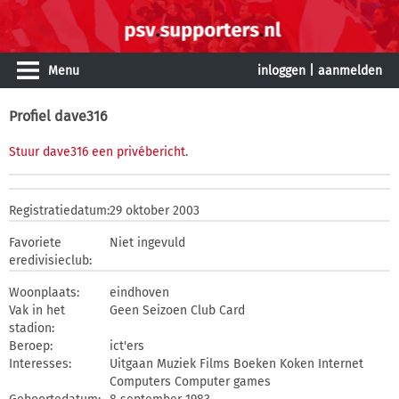
Menu
inloggen
|
aanmelden
Profiel dave316
Stuur dave316 een privébericht
.
Registratiedatum:
29 oktober 2003
Favoriete
Niet ingevuld
eredivisieclub:
Woonplaats:
eindhoven
Vak in het
Geen Seizoen Club Card
stadion:
Beroep:
ict'ers
Interesses:
Uitgaan Muziek Films Boeken Koken Internet
Computers Computer games