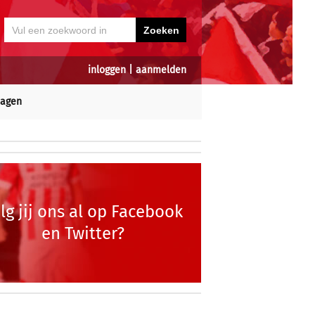
inloggen
|
aanmelden
dagen
lg jij ons al op Facebook
en Twitter?