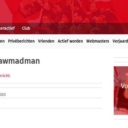
teractief
Club
Profiel
ren
Privéberichten
Vrienden
Actief worden
Webmasters
Verjaar
insawmadman
richt
.
Vo
003