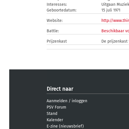
Interesses:
Uitgaan Muzie
Geboortedatum:
15 juli 1971
Website:
http://www.thi
Battle:
Beschikbaar vo
Prijzenkast
De prijzenkast
Direct naar
Aanmelden
/
inloggen
PSV Forum
Stand
Kalender
E-zine (nieuwsbrief)