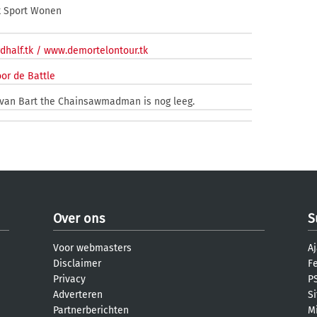
k Sport Wonen
rdhalf.tk / www.demortelontour.tk
or de Battle
 van Bart the Chainsawmadman is nog leeg.
Over ons
S
Voor webmasters
Aj
Disclaimer
F
Privacy
PS
Adverteren
S
Partnerberichten
M