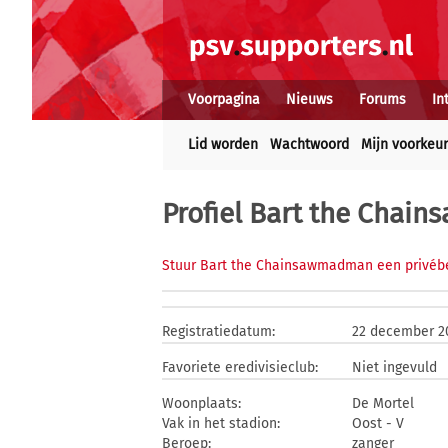
Voorpagina
Nieuws
Forums
In
Lid worden
Wachtwoord
Mijn voorkeu
Profiel Bart the Cha
Stuur Bart the Chainsawmadman een privébe
Registratiedatum:
22 december 2
Favoriete eredivisieclub:
Niet ingevuld
Woonplaats:
De Mortel
Vak in het stadion:
Oost - V
Beroep:
zanger