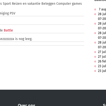
ms Sport Reizen en vakantie Beleggen Computer games
7 aug
niging PSV
28 ju
07-20
28 ju
07-20
 de
Battle
28 ju
07-20
ezzzzzzza is nog leeg.
28 ju
07-20
27 ju
27 ju
26 fe
23 ju
23 ju
Over ons
S