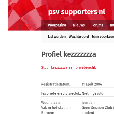
Voorpagina
Nieuws
Forums
In
Lid worden
Wachtwoord
Mijn voorkeu
Profiel kezzzzzzza
Stuur kezzzzzzza een privébericht
.
Registratiedatum:
11 april 2004
Favoriete eredivisieclub:
Niet ingevuld
Woonplaats:
leusden
Vak in het stadion:
Geen Seizoen Club 
Beroep:
student