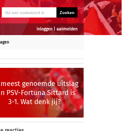
inloggen
|
aanmelden
dagen
 meest genoemde uitslag
n PSV-Fortuna Sittard is
3-1. Wat denk jij?
e reacties