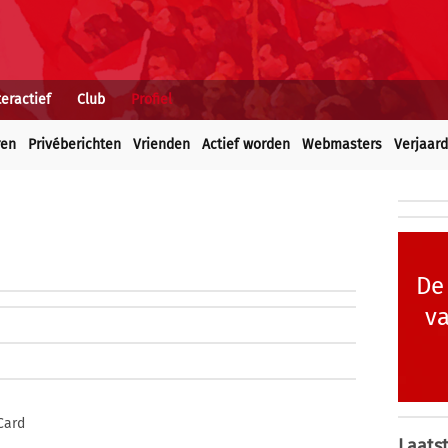
teractief
Club
Profiel
ren
Privéberichten
Vrienden
Actief worden
Webmasters
Verjaar
De
va
Card
Laatst