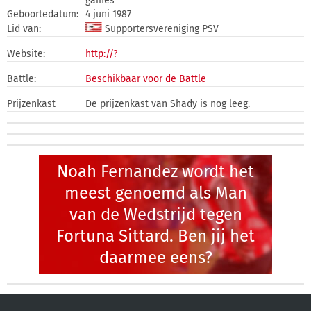
games
Geboortedatum:
4 juni 1987
Lid van:
Supportersvereniging PSV
Website:
http://?
Battle:
Beschikbaar voor de Battle
Prijzenkast
De prijzenkast van Shady is nog leeg.
Noah Fernandez wordt het
meest genoemd als Man
van de Wedstrijd tegen
Fortuna Sittard. Ben jij het
daarmee eens?