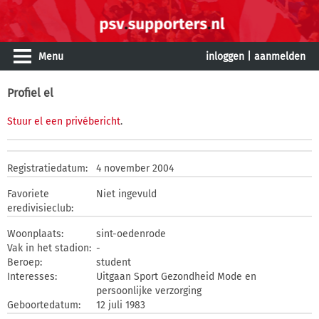
Menu
inloggen
|
aanmelden
Profiel el
Stuur el een privébericht
.
Registratiedatum:
4 november 2004
Favoriete
Niet ingevuld
eredivisieclub:
Woonplaats:
sint-oedenrode
Vak in het stadion:
-
Beroep:
student
Interesses:
Uitgaan Sport Gezondheid Mode en
persoonlijke verzorging
Geboortedatum:
12 juli 1983