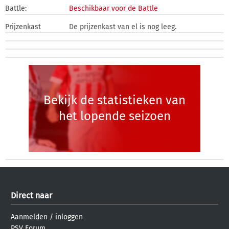
Battle:
Beschikbaar voor de Battle
Prijzenkast
De prijzenkast van el is nog leeg.
Bekijk de statistieken van
het lopende seizoen
Direct naar
Aanmelden
/
inloggen
PSV Forum