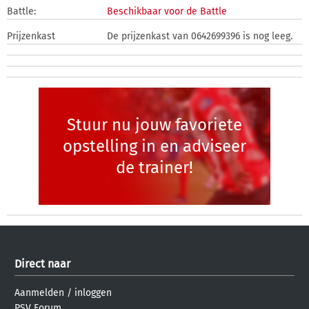
Battle:
Beschikbaar voor de Battle
Prijzenkast
De prijzenkast van 0642699396 is nog leeg.
Stuur nu jouw favoriete
opstelling in en adviseer
de trainer!
Direct naar
Aanmelden
/
inloggen
PSV Forum