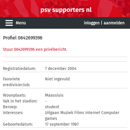
Menu
inloggen
|
aanmelden
Profiel 0642699396
Stuur 0642699396 een privébericht
.
Registratiedatum:
7 december 2004
Favoriete
Niet ingevuld
eredivisieclub:
Woonplaats:
Maassluis
Vak in het stadion:
-
Beroep:
student
Interesses:
Uitgaan Muziek Films Internet Computer
games
Geboortedatum:
17 september 1987