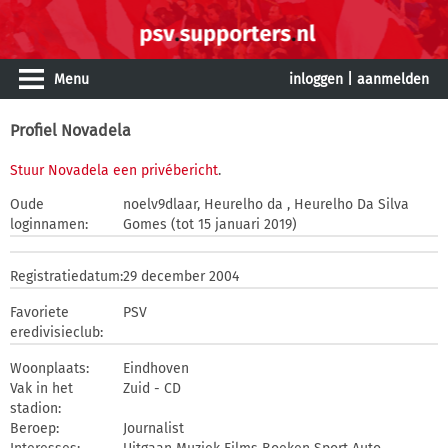
Menu
inloggen
|
aanmelden
Profiel Novadela
Stuur Novadela een privébericht
.
Oude
noelv9dlaar, Heurelho da , Heurelho Da Silva
loginnamen:
Gomes (tot 15 januari 2019)
Registratiedatum:
29 december 2004
Favoriete
PSV
eredivisieclub:
Woonplaats:
Eindhoven
Vak in het
Zuid - CD
stadion:
Beroep:
Journalist