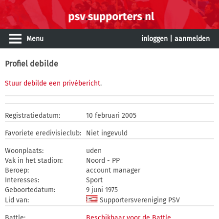
Menu
inloggen
|
aanmelden
Profiel debilde
Stuur debilde een privébericht
.
Registratiedatum:
10 februari 2005
Favoriete eredivisieclub:
Niet ingevuld
Woonplaats:
uden
Vak in het stadion:
Noord - PP
Beroep:
account manager
Interesses:
Sport
Geboortedatum:
9 juni 1975
Lid van:
Supportersvereniging PSV
Battle:
Beschikbaar voor de Battle