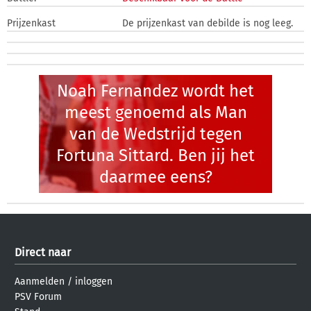
Prijzenkast
De prijzenkast van debilde is nog leeg.
Noah Fernandez wordt het
meest genoemd als Man
van de Wedstrijd tegen
Fortuna Sittard. Ben jij het
daarmee eens?
Direct naar
Aanmelden
/
inloggen
PSV Forum