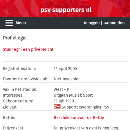
Menu
inloggen
|
aanmelden
Profiel egni
Stuur egni een privébericht
.
Registratiedatum:
14 april 2005
Favoriete eredivisieclub:
Niet ingevuld
Vak in het stadion:
West - K
Interesses:
Uitgaan Muziek Sport
Geboortedatum:
13 juli 1980
Lid van:
Supportersvereniging PSV
Battle:
Beschikbaar voor de Battle
Prijzenkast
De prijzenkast van egni is nog leeg.