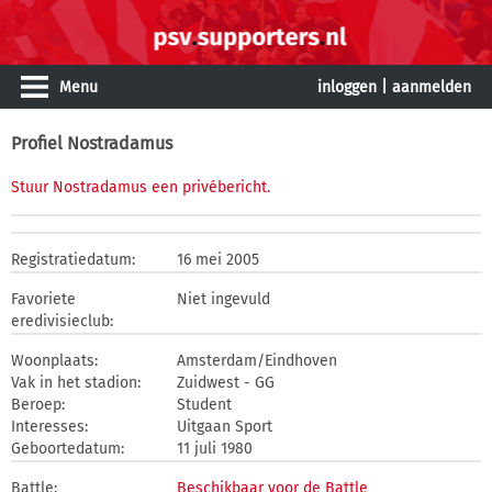
Menu
inloggen
|
aanmelden
Profiel Nostradamus
Stuur Nostradamus een privébericht
.
Registratiedatum:
16 mei 2005
Favoriete
Niet ingevuld
eredivisieclub:
Woonplaats:
Amsterdam/Eindhoven
Vak in het stadion:
Zuidwest - GG
Beroep:
Student
Interesses:
Uitgaan Sport
Geboortedatum:
11 juli 1980
Battle:
Beschikbaar voor de Battle