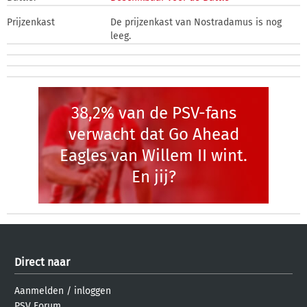
Prijzenkast
De prijzenkast van Nostradamus is nog
leeg.
38,2% van de PSV-fans
verwacht dat Go Ahead
Eagles van Willem II wint.
En jij?
Direct naar
Aanmelden
/
inloggen
PSV Forum