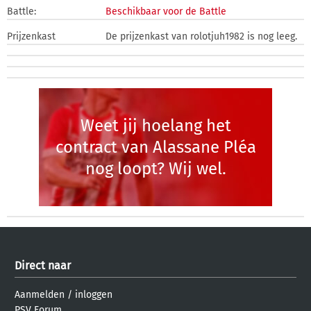
Battle:
Beschikbaar voor de Battle
Prijzenkast
De prijzenkast van rolotjuh1982 is nog leeg.
Weet jij hoelang het
contract van Alassane Pléa
nog loopt? Wij wel.
Direct naar
Aanmelden
/
inloggen
PSV Forum