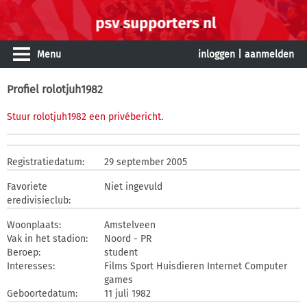
Menu
inloggen
|
aanmelden
Profiel rolotjuh1982
Stuur rolotjuh1982 een privébericht
.
Registratiedatum:
29 september 2005
Favoriete
Niet ingevuld
eredivisieclub:
Woonplaats:
Amstelveen
Vak in het stadion:
Noord - PR
Beroep:
student
Interesses:
Films Sport Huisdieren Internet Computer
games
Geboortedatum:
11 juli 1982