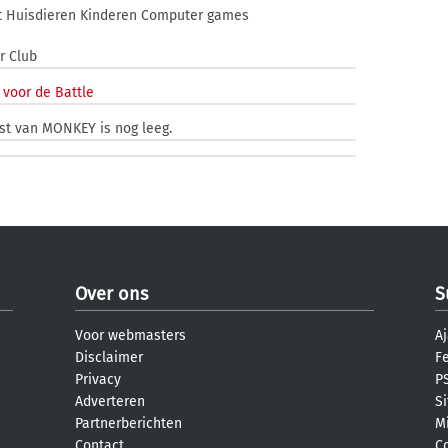
t Huisdieren Kinderen Computer games
r Club
 voor de Battle
st van MONKEY is nog leeg.
Over ons
S
Voor webmasters
Aj
Disclaimer
F
Privacy
PS
Adverteren
S
Partnerberichten
M
Contact
C