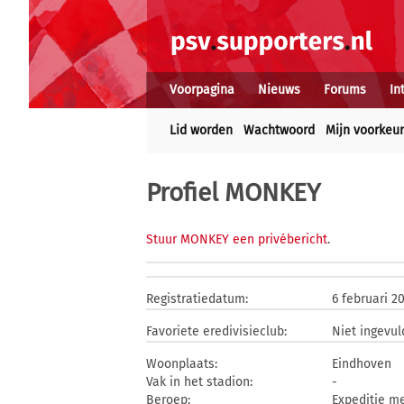
Voorpagina
Nieuws
Forums
In
Lid worden
Wachtwoord
Mijn voorkeu
Profiel MONKEY
Stuur MONKEY een privébericht
.
Registratiedatum:
6 februari 2
Favoriete eredivisieclub:
Niet ingevul
Woonplaats:
Eindhoven
Vak in het stadion:
-
Beroep:
Expeditie m