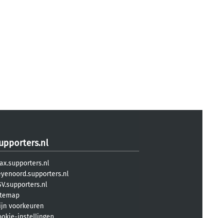
upporters.nl
ax.supporters.nl
eyenoord.supporters.nl
V.supporters.nl
itemap
ijn voorkeuren
ookie-instellingen