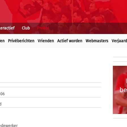
teractief
Club
Profiel
ren
Privéberichten
Vrienden
Actief worden
Webmasters
Verjaar
be
006
d
edewerker