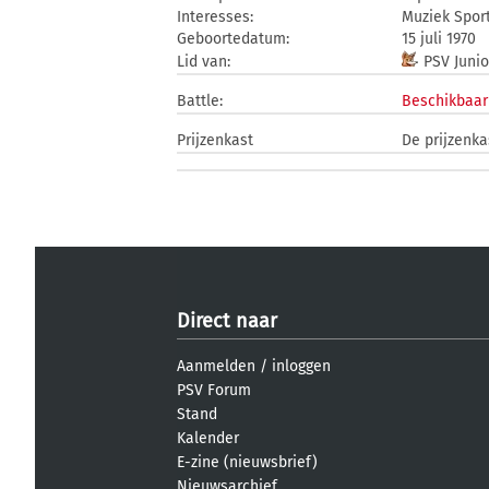
Interesses:
Muziek Spor
Geboortedatum:
15 juli 1970
Lid van:
PSV Junio
Battle:
Beschikbaar
Prijzenkast
De prijzenka
Direct naar
Aanmelden
/
inloggen
PSV Forum
Stand
Kalender
E-zine (nieuwsbrief)
Nieuwsarchief