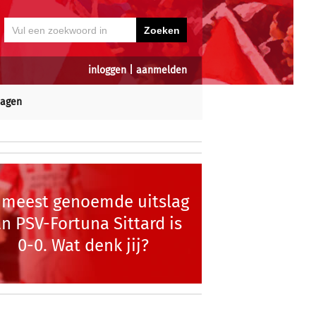
inloggen
|
aanmelden
dagen
 meest genoemde uitslag
n PSV-Fortuna Sittard is
0-0. Wat denk jij?