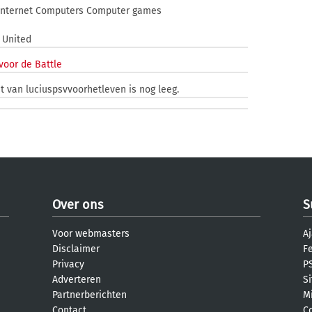
Internet Computers Computer games
 United
voor de Battle
t van luciuspsvvoorhetleven is nog leeg.
Over ons
S
Voor webmasters
Aj
Disclaimer
F
Privacy
PS
Adverteren
S
Partnerberichten
M
Contact
C