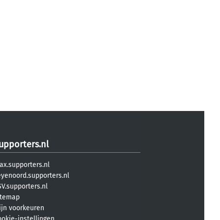
upporters.nl
ax.supporters.nl
eyenoord.supporters.nl
V.supporters.nl
itemap
ijn voorkeuren
ookie-instellingen