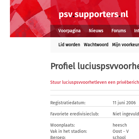
Voorpagina
Nieuws
Forums
In
Lid worden
Wachtwoord
Mijn voorkeu
Profiel luciuspsvvoorh
Stuur luciuspsvvoorhetleven een privéberich
Registratiedatum:
11 juni 2006
Favoriete eredivisieclub:
Niet ingevuld
Woonplaats:
heesch
Vak in het stadion:
Oost - V
Beroep:
school