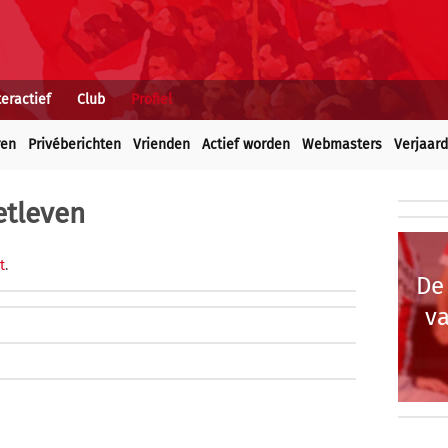
teractief
Club
Profiel
ren
Privéberichten
Vrienden
Actief worden
Webmasters
Verjaar
etleven
t
.
De
va