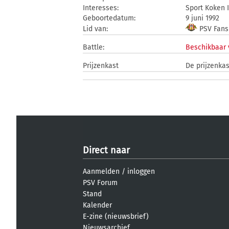
Interesses:
Sport Koken 
Geboortedatum:
9 juni 1992
Lid van:
PSV Fans
Battle:
Beschikbaar 
Prijzenkast
De prijzenkas
Direct naar
Aanmelden
/
inloggen
PSV Forum
Stand
Kalender
E-zine (nieuwsbrief)
Nieuwsarchief