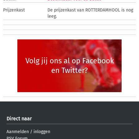
Prijzenkast
De prijzenkast van ROTTERDAMHOOL is nog
leeg.
Volg jij ons al op Facebook
en Twitter?
Direct naar
Aanmelden
/
inloggen
PSV Forum