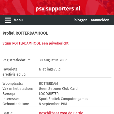
Menu
inloggen
|
aanmelden
Profiel ROTTERDAMHOOL
Stuur ROTTERDAMHOOL een privébericht
.
Registratiedatum:
30 augustus 2006
Favoriete
Niet ingevuld
eredivisieclub:
Woonplaats:
ROTTERDAM
Vak in het stadion:
Geen Seizoen Club Card
Beroep:
LOODGIETER
Interesses:
Sport Erotiek Computer games
Geboortedatum:
8 september 1961
Battle:
Beschikbaar voor de Battle