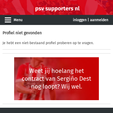
Menu
inloggen
|
aanmelden
Profiel niet gevonden
Je hebt een niet-bestaand profiel proberen op te vragen.
Weet jij hoelang het
contract van Sergiño Dest
nog loopt? Wij wel.