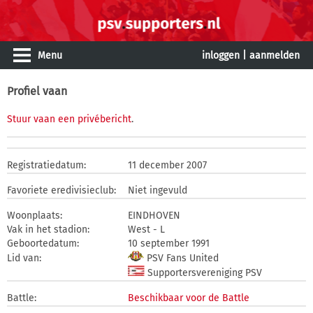
Menu
inloggen
|
aanmelden
Profiel vaan
Stuur vaan een privébericht
.
Registratiedatum:
11 december 2007
Favoriete eredivisieclub:
Niet ingevuld
Woonplaats:
EINDHOVEN
Vak in het stadion:
West - L
Geboortedatum:
10 september 1991
Lid van:
PSV Fans United
Supportersvereniging PSV
Battle:
Beschikbaar voor de Battle