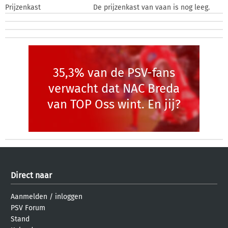
Prijzenkast
De prijzenkast van vaan is nog leeg.
35,3% van de PSV-fans
verwacht dat NAC Breda
van TOP Oss wint. En jij?
Direct naar
Aanmelden
/
inloggen
PSV Forum
Stand