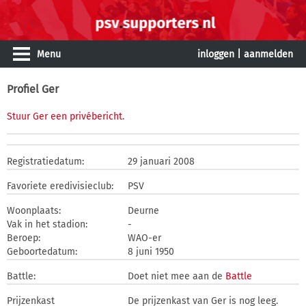
Menu
inloggen
|
aanmelden
Profiel Ger
Stuur Ger een privébericht
.
Registratiedatum:
29 januari 2008
Favoriete eredivisieclub:
PSV
Woonplaats:
Deurne
Vak in het stadion:
-
Beroep:
WAO-er
Geboortedatum:
8 juni 1950
Battle:
Doet niet mee aan de
Battle
Prijzenkast
De prijzenkast van Ger is nog leeg.