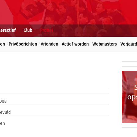
teractief
Club
Profiel
ren
Privéberichten
Vrienden
Actief worden
Webmasters
Verjaar
op
2008
gevuld
ven