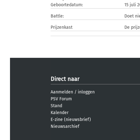
Geboortedatum:
15 juli 
Battle:
Doet n
Prijzenkast
De prij
Direct naar
Aanmelden
/
inloggen
PSV Forum
Stand
Kalender
E-zine (nieuwsbrief)
Nieuwsarchief