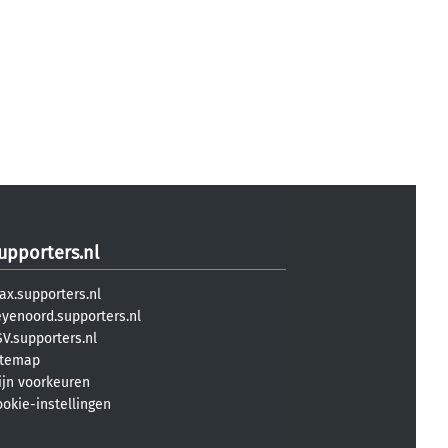
upporters.nl
ax.supporters.nl
eyenoord.supporters.nl
V.supporters.nl
itemap
ijn voorkeuren
ookie-instellingen