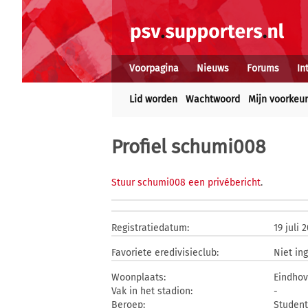
Voorpagina
Nieuws
Forums
In
Lid worden
Wachtwoord
Mijn voorkeu
Profiel schumi008
Stuur schumi008 een privébericht
.
Registratiedatum:
19 juli 
Favoriete eredivisieclub:
Niet in
Woonplaats:
Eindho
Vak in het stadion:
-
Beroep:
Student