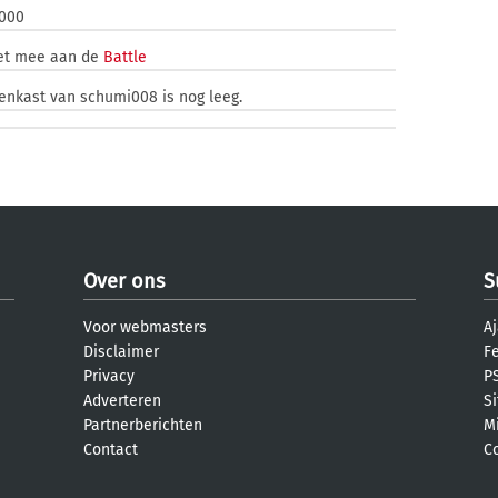
2000
iet mee aan de
Battle
zenkast van schumi008 is nog leeg.
Over ons
S
Voor webmasters
Aj
Disclaimer
F
Privacy
PS
Adverteren
S
Partnerberichten
M
Contact
C