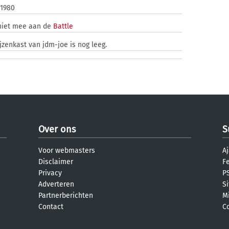
 1980
niet mee aan de
Battle
jzenkast van jdm-joe is nog leeg.
Over ons
S
Voor webmasters
Aj
Disclaimer
F
Privacy
PS
Adverteren
S
Partnerberichten
M
Contact
C