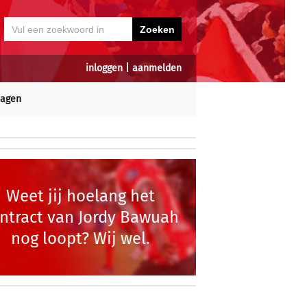
inloggen
|
aanmelden
dagen
Weet jij hoelang het
ntract van Jordy Bawuah
nog loopt? Wij wel.