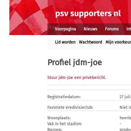
Voorpagina
Nieuws
Forums
In
Lid worden
Wachtwoord
Mijn voorkeu
Profiel jdm-joe
Stuur jdm-joe een privébericht
.
Registratiedatum:
27 jul
Favoriete eredivisieclub:
Niet 
Woonplaats:
heerl
Vak in het stadion:
-
Beroep:
produ