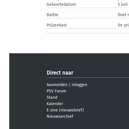
Geboortedatum:
5 juni
Battle:
Doet 
Prijzenkast
De pri
Direct naar
Aanmelden
/
inloggen
PSV Forum
Stand
Kalender
E-zine (nieuwsbrief)
Nieuwsarchief