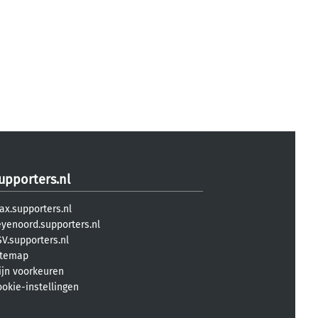
upporters.nl
ax.supporters.nl
eyenoord.supporters.nl
V.supporters.nl
itemap
ijn voorkeuren
ookie-instellingen