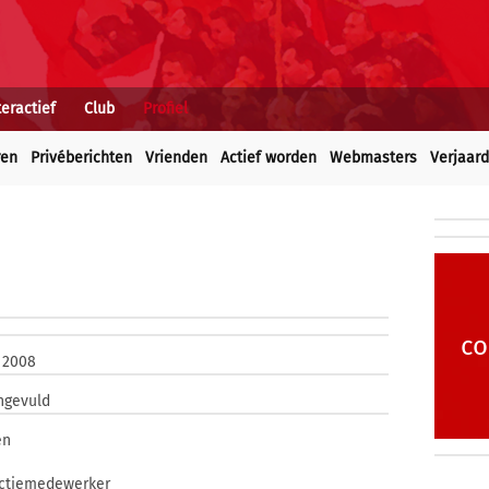
teractief
Club
Profiel
ren
Privéberichten
Vrienden
Actief worden
Webmasters
Verjaar
co
i 2008
ingevuld
en
ctiemedewerker